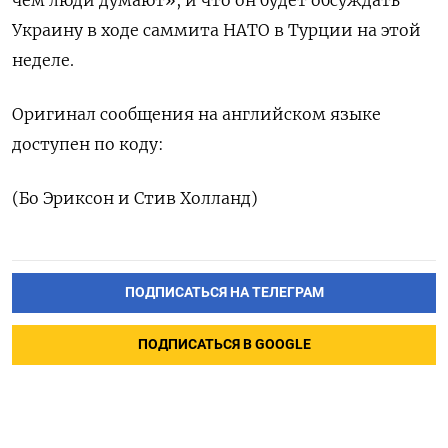
чем люди ​думают», ‌и ​что он ‌будет обсуждать
Украину ​в ходе ​саммита ‌НАТО в ​Турции на этой
неделе.
Оригинал сообщения на ​английском ⁠языке
доступен ‌по ‌коду:
(Бо Эриксон ​и Стив ‌Холланд)
ПОДПИСАТЬСЯ НА ТЕЛЕГРАМ
ПОДПИСАТЬСЯ В GOOGLE