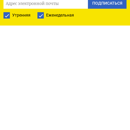
В документе ‌изложены тезисы приказа без
ПОДПИСАТЬСЯ
детализации запрещенных к ‌вывозу
Утренняя
Еженедельная
нефтепродуктов.
Запреты вводятся сроком на шесть месяцев и
предусматривают отдельные исключения, в том
числе для гуманитарной ​помощи и поставок,
осуществляемых по решениям правительства
Казахстана. В действующем с 21 мая по 21 ‌ноября
2026 года приказе запрещен вывоз
автомобильным транспортом бензина,
дизтоплива и отдельных видов нефтепродуктов
(коды товарной ​номенклатуры
внешнеэкономической деятельности ЕАЭС 2709
00, 2710, 2902, 3403, 3811, 3826 00).