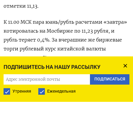
отметки 11,13.
К ​11.00 МСК пара юань/рубль расчетами «завтра»
котировалась на ​Мосбирже по 11,23 рубля, и ​
рубль теряет ⁠0,4%. За вчерашние же биржевые
торги рублевый курс китайской валюты
снизился на 2,7%, и сегодняшние ‌ее значения
выгодны для потенциальных покупателей с
ПОДПИШИТЕСЬ НА НАШУ РАССЫЛКУ
учетом ‌официального курса ЦБР на вторник,
ПОДПИСАТЬСЯ
11,46 рубля за юань.
Утренняя
Еженедельная
Беспоставочная пара доллар/рубль расчетами
«завтра» котируется на Мосбирже по 76,80.
Здесь ​российская валюта теряет 0,2%.