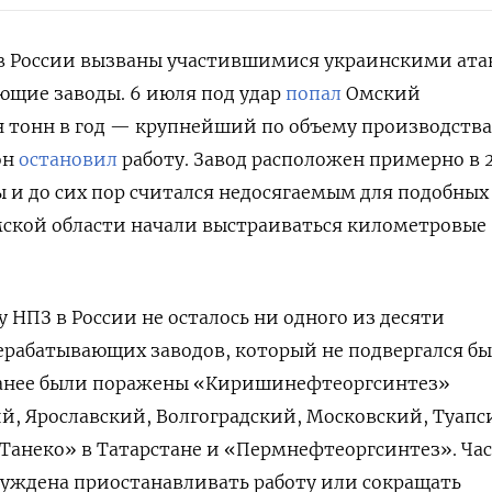
в России вызваны участившимися украинскими ат
ющие заводы. 6 июля под удар
попал
Омский
 тонн в год — крупнейший по объему производства
он
остановил
работу. Завод расположен примерно в 
 и до сих пор считался недосягаемым для подобных 
Омской области начали выстраиваться километровые
 НПЗ в России не осталось ни одного из десяти
рабатывающих заводов, который не подвергался бы
. Ранее были поражены «Киришинефтеоргсинтез»
ий, Ярославский, Волгоградский, Московский, Туапс
Танеко» в Татарстане и «Пермнефтеоргсинтез». Час
уждена приостанавливать работу или сокращать