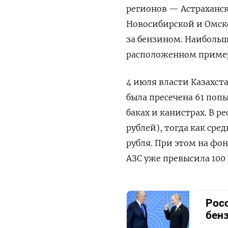
регионов — Астраханск
Новосибирской и Омско
за бензином. Наибольш
расположенном пример
4 июля власти Казахста
была пресечена 61 поп
баках и канистрах. В р
рублей), тогда как сре
рубля. При этом на фо
АЗС уже превысила 100 
Росс
бен