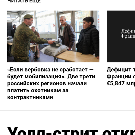
ЧИТАТЬ ЕЩЕ
«Если вербовка не сработает —
Дефицит т
будет мобилизация». Две трети
Франции с
российских регионов начали
€5,847 мл
платить охотникам за
контрактниками
Уолл-стрит отк