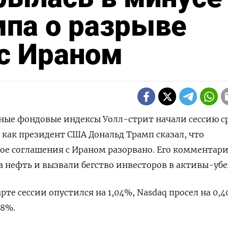
мпа о разрыве
с Ираном
вные фондовые индексы Уолл-стрит ‌начали сессию с
​как президент ​США ⁠Дональд Трамп ‌сказал, что
е соглашения с ​Ираном разорвано. ‌Его комментарии
а нефть и вызвали бегство инвесторов ​в ​активы-уб
тарте сессии опустился на 1,04%, Nasdaq просел на 0,40
58%.