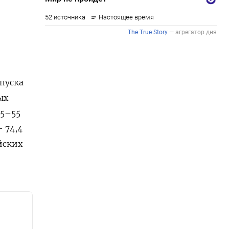
опуска
ых
45–55
 74,4
йских