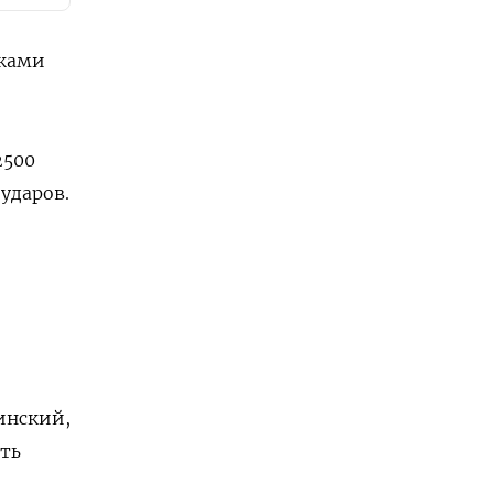
аками
2500
ударов.
инский,
ть