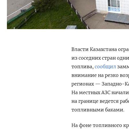
Власти Казахстана огр
из соседних стран одн
топлива,
сообщил
замм
внимание на резко воз
регионах — Западно-Ка
На местных АЗС начали
на границе ведется р
топливными баками.
На фоне топливного кр