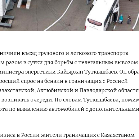
аничили въезд грузового и легкового транспорта
им разом в сутки для борьбы с нелегальным вывозом
инистра энергетики Кайырхан Туткышбаев. Он обр
росший спрос на бензин в граничащих с Россией
захстанской, Актюбинской и Павлодарской областя
 возникать очереди. По словам Туткышбаева, помим
абота по выявлению автомобилей с дополнительным
изиса в России жители граничащих с Казахстаном