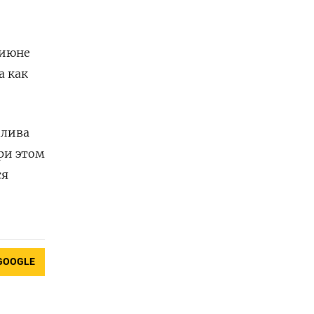
 июне
а как
плива
ри этом
ся
GOOGLE