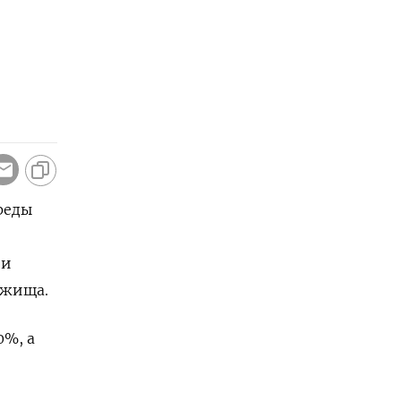
реды
 ​
ежища.
%, ​а