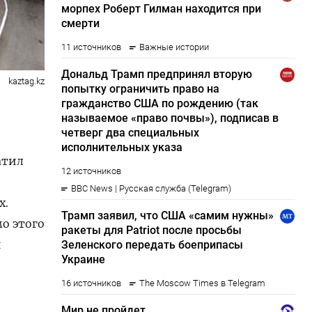
kaztag.kz
атил
х.
о этого
и