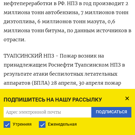
нефтепереработки в РФ. НПЗ в год производит 2
миллиона тонн автобензина, 7 миллионов тонн
дизтоплива, 6 миллионов тонн мазута, 0,6
миллиона тонн битума, по данным источников в
отрасли.
ТУАПСИНСКИЙ НПЗ - Пожар возник на
принадлежащем Роснефти Туапсинском НПЗ в
результате атаки беспилотных летательных
аппаратов (БПЛА) 28 апреля, 30 апреля пожар
был потушен, сообщил губернатор
ПОДПИШИТЕСЬ НА НАШУ РАССЫЛКУ
Краснодарского края Вениамин Кондратьев. -
Туапсинский НПЗ Роснефти был вынужден
ПОДПИСАТЬСЯ
остановить переработку нефти с 16 апреля после
Утренняя
Еженедельная
атаки БПЛА на порт Туапсе, поскольку стала