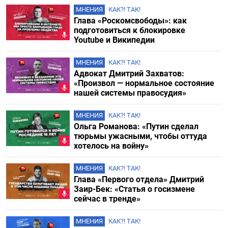
МНЕНИЯ
КАК?! ТАК!
Глава «Роскомсвободы»: как
подготовиться к блокировке
Youtube и Википедии
МНЕНИЯ
КАК?! ТАК!
Адвокат Дмитрий Захватов:
«Произвол — нормальное состояние
нашей системы правосудия»
МНЕНИЯ
КАК?! ТАК!
Ольга Романова: «Путин сделал
тюрьмы ужасными, чтобы оттуда
хотелось на войну»
МНЕНИЯ
КАК?! ТАК!
Глава «Первого отдела» Дмитрий
Заир-Бек: «Статья о госизмене
сейчас в тренде»
МНЕНИЯ
КАК?! ТАК!