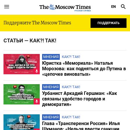
EN
РУССКАЯ СЛУЖБА
Поддержите The Moscow Times
ПОДДЕРЖАТЬ
СТАТЬИ — КАК?! ТАК!
МНЕНИЯ
КАК?! ТАК!
Юристка «Мемориала» Наталья
Морозова: как подняться до Путина в
«цепочке виноватых»
МНЕНИЯ
КАК?! ТАК!
Урбанист Аркадий Гершман: «Как
связаны удобство городов и
демократия»
МНЕНИЯ
КАК?! ТАК!
Глава «Трансперенси Россия» Илья
Шуманов: «Нельзя ввести санкции