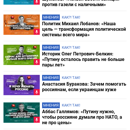
против газели с наличными»
МНЕНИЯ
КАК?! ТАК!
Политик Михаил Лобанов: «Наша
цель — трансформация политической
системы всего мира»
МНЕНИЯ
КАК?! ТАК!
Историк Олег Петрович-Белкин:
«Путину осталось править не больше
пары лет»
МНЕНИЯ
КАК?! ТАК!
Анастасия Буракова: Зачем помогать
россиянам, если украинцам хуже
МНЕНИЯ
КАК?! ТАК!
Аббас Галлямов: «Путину нужно,
чтобы россияне думали про НАТО, а
не про цены»