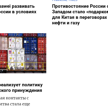
uawei развивать
Противостояние России 
оссии в условиях
Западом стало «подарко
для Китая в переговорах
нефти и газу
S
реализует политику
ского принуждения
ая контакты с
итва стала еще