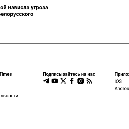
ой нависла угроза
белорусского
Times
Подписывайтесь на нас
Прило
iOS
Androi
льности