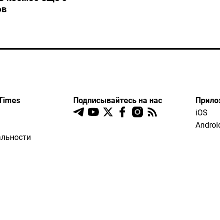
ов
Times
Подписывайтесь на нас
Прило
iOS
Androi
льности