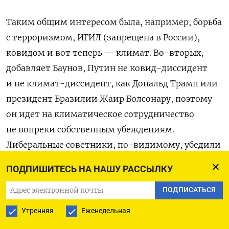
Таким общим интересом была, например, борьба
с терроризмом, ИГИЛ (запрещена в России),
ковидом и вот теперь — климат. Во-вторых,
добавляет Баунов, Путин не ковид-диссидент
и не климат-диссидент, как Дональд Трамп или
президент Бразилии Жаир Болсонару, поэтому
он идет на климатическое сотрудничество
не вопреки собственным убеждениям.
Либеральные советники, по-видимому, убедили
президента, что, поскольку Россия пропустила
ПОДПИШИТЕСЬ НА НАШУ РАССЫЛКУ
предыдущую технологическую волну, нужно
ПОДПИСАТЬСЯ
сразу встраиваться в новую, говорит он: «Путин
не является тем человеком, который считает,
Утренняя
Еженедельная
что нефть и газ — это очень хорошо, а ветряки,