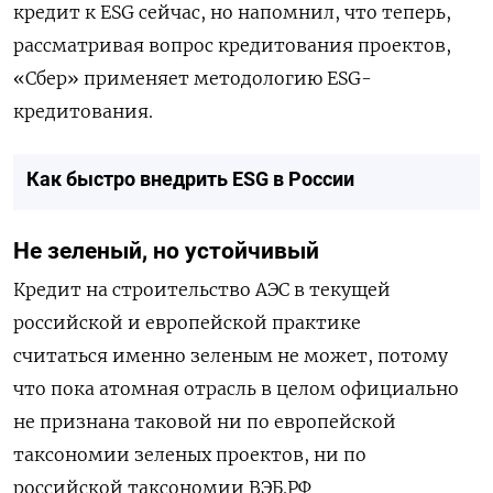
кредит к ESG сейчас, но напомнил, что теперь
,
рассматривая вопрос кредитования проектов,
«Сбер» применяет методологию ESG-
кредитования.
Как быстро внедрить ESG в России
Не
зеленый
,
но
устойчивый
Кредит
на
строительство
АЭС
в
текущей
российской
и
европейской
практике
считаться
именно
зеленым
не
может
,
потому
что
пока
атомная
отрасль
в
целом
официально
не
признана
таковой
ни
по
европейской
таксономии
зеленых
проектов
,
ни
по
российской
таксономии
ВЭБ
.
РФ