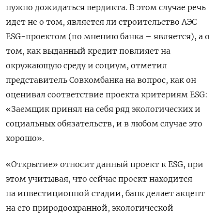
нужно
дожидаться
вердикта
.
В
этом
случае
речь
идет
не
о
том
,
является
ли
строительство
АЭС
ESG-
проектом
(
по
мнению
банка
–
является
),
а
о
том
,
как
выданный
кредит
повлияет
на
окружающую
среду
и
социум
,
отметил
представитель
Совкомбанка
на
вопрос
,
как
он
оценивал
соответствие
проекта
критериям
ESG
:
«Заемщик
принял
на
себя
ряд
экологических
и
социальных
обязательств
,
и
в
любом
случае
это
хорошо».
«Открытие» относит данный проект к ESG, при
этом учитывая, что сейчас проект находится
на инвестиционной стадии, банк делает акцент
на его природоохранной, экологической