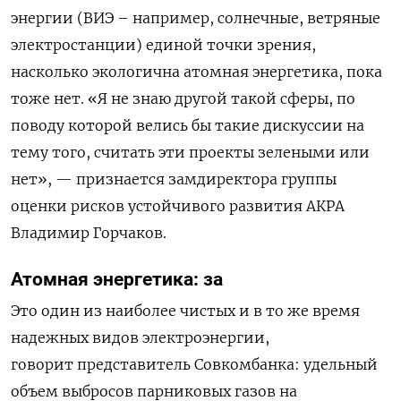
энергии
(
ВИЭ
–
например,
солнечные
,
ветряные
электростанции
)
единой
точки
зрения
,
насколько
экологична
атомная
энергетика
,
пока
тоже
нет
.
«Я
не
знаю
другой
такой
сферы
,
по
поводу
которой
велись
бы
такие
дискуссии
на
тему
того
,
считать
эти
проекты
зелеными
или
нет»
,
—
признается
замдиректора
группы
оценки
рисков
устойчивого
развития
АКРА
Владимир
Горчаков
.
Атомная
энергетика
:
за
Это
один
из
наиболее
чистых
и
в
то
же
время
надежных
видов
электроэнергии
,
говорит
представитель
Совкомбанка
:
удельный
объем
выбросов
парниковых
газов
на