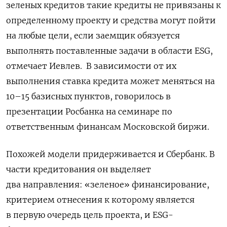
зеленых
кредитов
такие
кредиты
не
привязаны
к
определенному
проекту
и
средства
могут
пойти
на
любые
цели
,
если
заемщик
обязуется
выполнять
поставленные
задачи
в
области
ESG
,
отмечает
Иевлев
.
В
зависимости
от
их
выполнения
ставка
кредита
может
меняться
на
10–15
базисных
пунктов
,
говорилось
в
презентации
Росбанка
на
семинаре
по
ответственным
финансам
Московской
биржи
.
Похожей
модели
придерживается
и
Сбербанк
.
В
части
кредитования
он
выделяет
два
направления
:
«
зеленое»
финансирование
,
критерием
отнесения
к
которому
является
в
первую
очередь
цель
проекта
,
и
ESG-