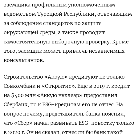
заемщика
профильным
уполномоченным
ведомством
Турецкой
Республики
,
отвечающим
за
соблюдение
стандартов
по
защите
окружающей
среды
,
а
также
проводит
самостоятельную
выборочную
проверку
.
Кроме
того
,
заемщик
может
привлечь
независимых
консультантов
.
Строительство «Аккую» кредитуют не только
Совкомбанк и «Открытие».
Еще
в 2019 г.
кредит
на
$400
млн
«
Аккую
нуклеар
»
предоставил
Сбербанк
,
но
к
ESG
-
кредитам
его
не
отнес
.
На
вопрос
почему
,
представитель
банка
пояснил
,
что
«
Сбер»
начал
развивать
ESG-
повестку
только
в
2020
г. Он не сказал, отнес ли бы банк такой