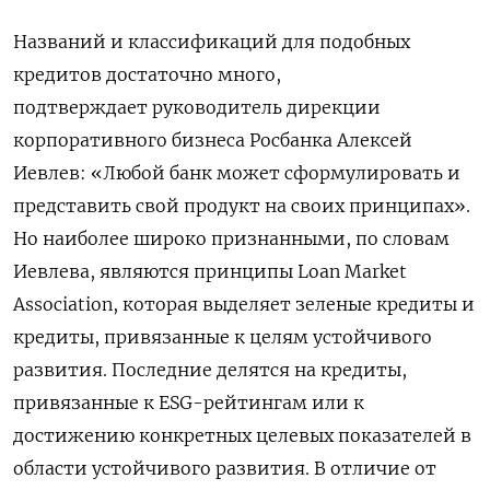
Названий
и
классификаций
для
подобных
кредитов
достаточно
много
,
подтверждает
руководитель
дирекции
корпоративного
бизнеса
Росбанка
Алексей
Иевлев
:
«Любой
банк
может
сформулировать
и
представить
свой
продукт
на
своих
принципах»
.
Но
наиболее
широко
признанными
,
по
словам
Иевлева
,
являются
принципы
Loan
Market
Association
,
которая
выделяет
зеленые
кредиты
и
кредиты
,
привязанные
к
целям
устойчивого
развития
.
Последние
делятся
на
кредиты
,
привязанные
к
ESG-
рейтингам
или
к
достижению
конкретных
целевых
показателей
в
области
устойчивого
развития
.
В
отличие
от