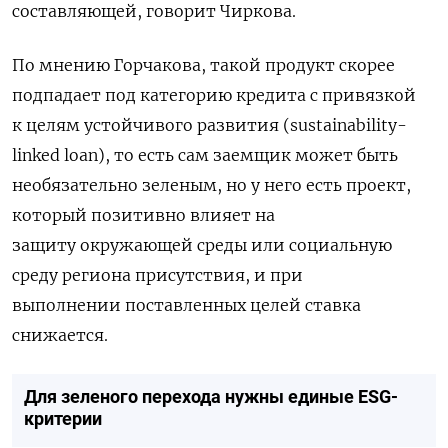
составляющей, говорит Чиркова.
По
мнению
Горчакова
,
такой
продукт
скорее
подпадает
под
категорию
кредита
с
привязкой
к
целям
устойчивого
развития
(
sustainability
-
linked
loan
),
то
есть
сам
заемщик
может
быть
не
обязательно
зеленым
,
но
у
него
есть
проект
,
который
позитивно
влияет
на
защиту
окружающей
среды
или
социальную
среду
региона
присутствия
,
и
при
выполнении
поставленных
целей
ставка
снижается
.
Для зеленого перехода нужны единые ESG-
критерии