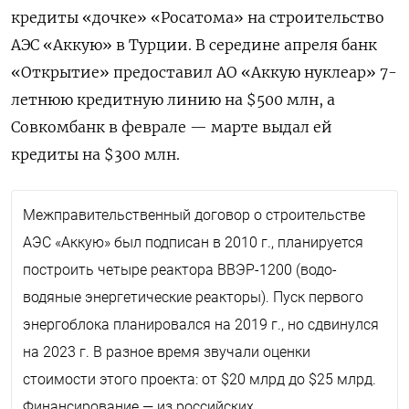
креди
ты
«
дочке»
«Р
осатома»
на
строительство
АЭС
«
Аккую
»
в
Турции
.
В
середине
апреля
банк
«Открытие»
предоставил
АО
«
Аккую
нуклеар
»
7-
летнюю
кредитную
линию
на
$
500
млн
,
а
Совкомбанк
в
феврале —
марте
выдал
ей
кредит
ы
на
$300
млн
.
Межправительственный
договор
о строительстве
АЭС «
Аккую»
был
подписан
в
2010
г
.,
планируется
построить
четыре
реактора
ВВЭР
-1200 (водо
-
водяные энергетические реакторы).
П
уск
п
ерв
ого
энергоблок
а
планировался
на
2019
г
.,
но
сдвинулся
на
2023
г
.
В разное
время
звучали
оценки
стоимости
этого
проекта
:
от
$20
млрд
до
$25
млрд
.
Финансирование —
из российских