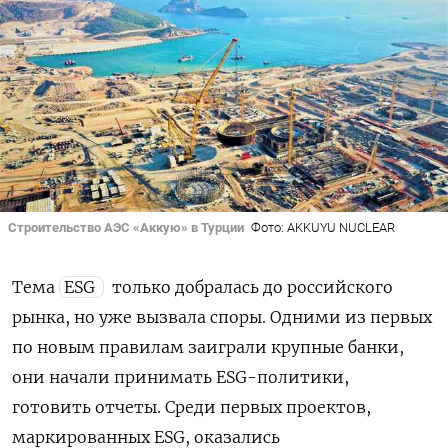
Строительство АЭС «Аккую» в Турции
Фото: AKKUYU NUCLEAR
Тема
ESG
только
добралась
до
российского
рынка
,
но
уже
вызвала
споры
.
Одними
из
первых
по
н
овы
м
правила
м
за
играли
крупные
банки
,
они
начали
принимать
ESG
-
политики
,
готовить
отчеты
.
Среди
первых
проек
тов
,
маркированных
ESG
,
оказались