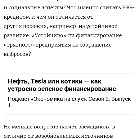
и
социальные
аспекты
?
Ч
то
именно
считать
ESG
-
кредитом
и
чем
он
отличается
от
других
похожи
х
,
например
,
на
устойчивое
развити
е
. «Устойчиво» ли финансирование
«грязного» предприятия на сокращение
выбросов?
Нефть, Tesla или котики — как
устроено зеленое финансирование
Подкаст «Экономика на слух». Сезон 2. Выпуск
1
Не
меньше
вопросов
насчет
заемщиков
:
в
отличие
от
возобновляемых
источников