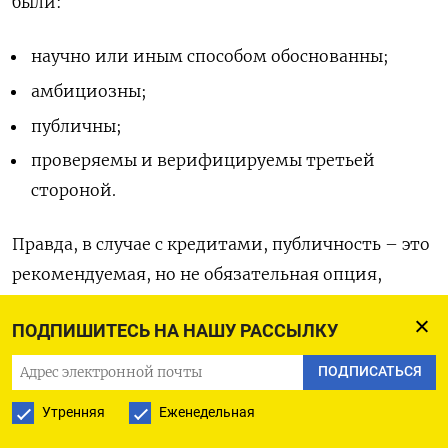
были:
научно
или
иным
способом
обоснованны;
амбициозны;
публичны;
проверяемы
и
верифицируемы
третьей
стороной
.
Правда
,
в
случае
с
кредитами
,
публичность
–
это
рекомендуемая
,
но
не
обязательная
опция
,
добавляет
он
.
Рынок
кредитования
гораздо
ПОДПИШИТЕСЬ НА НАШУ РАССЫЛКУ
менее
прозрачен
по
сравнению
с
облигациями
,
потому
что
целевое
использование
средств
и
ПОДПИСАТЬСЯ
раскрытие
обсуждается
в
индивидуальном
Утренняя
Еженедельная
порядке
между
кредитором
и
заемщиком
,