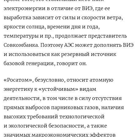
электроэнергии
в
отличие
от
ВИЭ
,
где
ее
выработка
зависит
от
силы
и
скорости
ветра
,
яркости
солнца
,
времени
дня
и
года
,
температуры
и
пр
.,
продолжает
представитель
Совкомбанка
.
Поэтому
АЭС
может
дополнять
ВИЭ
и
использоваться
как
резервный
источник
базовой
генерации
,
говорит
он
.
«Росатом», безусловно, относит атомную
энергетику к «устойчивым» видам
деятельности, в том числе в силу отсутствия
прямых выбросов парниковых газов,
наличия
высоких требовани
й
технологической
и экологической безопасности, а также
значимы
х
макроэкономически
х
эффект
ов