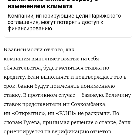
изменением климата
Компании, игнорирующие цели Парижского
соглашения, могут потерять доступ к
финансированию
В
зависимости
от
того
,
как
компания
выполняет
взятые
на
себя
обязательства
,
будет
меняться
ставка
по
кредиту
.
Если
выполняет
и
подтверждает
это
в
срок
,
банки
будут
применять
пониженную
ставку
.
В
противном
случае
–
базовую.
Ве
личину
ставок представители ни Совкомбанка,
ни «Открытия», ни «РЭИН»
не
раскрыли
.
По
словам Гусева
,
принимая
решение
о
ставке,
банк
ориентируется
на
верификацию
отчетов