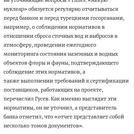
нуклеар
»
обязуется
регулярно
отчитываться
перед
банком
и
перед
турецкими
госорганами
,
например
,
о
соблюдении
нормативов
в
отношении
сброса
сточных
вод
и
выбросов
в
атмосферу
,
проведении
ежегодного
мониторинга
состояния
наземных
и
водных
объектов
флоры
и
фауны
,
подтверждающего
соблюдение
этих
нормативов
,
а
также
выполнении
требований
к
сертификации
поставщиков
,
работающих
на
проекте
,
перечислил
Гусев
.
Как
именно
выглядят
эти
нормативы,
он
не
уточнил
,
а
представитель
банка
отметил
,
что
«отчет
представляет
собой
несколько
томов
документов»
.