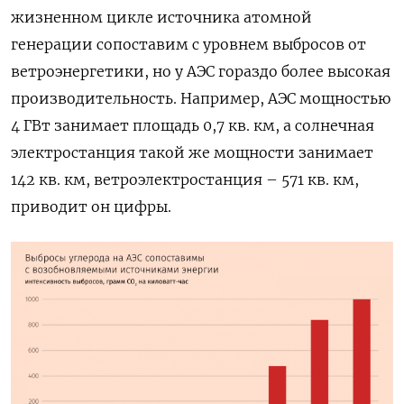
жизненном
цикле
источника
атомной
генерации
сопоставим
с
уровнем
выбросов
от
ветроэнергетики
,
но
у
АЭС
гораздо
более
высокая
производительность
.
Например
,
АЭС
мощностью
4
ГВт
занимает
площадь
0,7
кв
.
км
,
а
солнечная
электростанция
такой
же
мощности
занимает
142
кв
.
км
,
ветроэлектростанция
–
571
кв
.
км
,
приводит
он
цифры
.