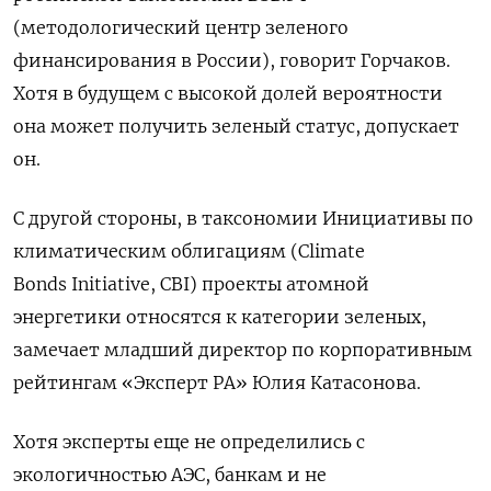
(
методологический
центр
зеленого
финансирования
в
России
),
говорит
Горчаков
.
Хотя
в
будущем
с
высокой
долей
вероятности
она
может
получить
зеленый
статус
,
допускает
он
.
С
другой
стороны
,
в
таксономии
Инициативы
по
климатическим
облигациям
(
Climate
Bonds
Initiative
,
CBI
)
проекты
атомной
энергетики
относятся
к
категории
зеленых
,
замечает
младший
директор
по
корпоративным
рейтингам
«
Эксперт
РА
»
Юлия
Катасонова
.
Хотя
эксперты
еще
не
определились
с
экологичностью
АЭС
,
банкам
и
не