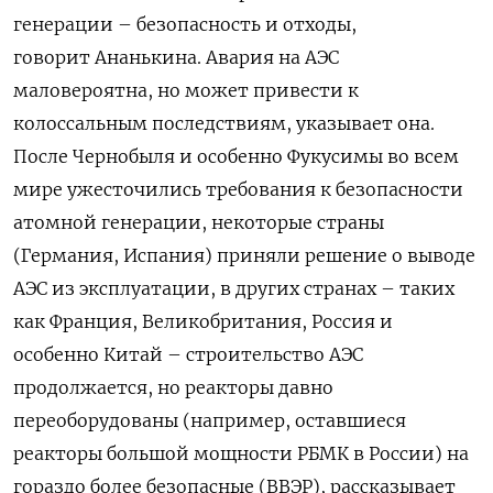
генерации
–
безопасность
и
отходы
,
говорит
Ананькина
.
Авария
на
АЭС
маловероятна
,
но
может
привести
к
колоссальным
последствиям
,
указывает
она
.
После
Чернобыля
и
особенно
Фукусимы
во
всем
мире
ужесточились
требования
к
безопасности
атомной
генерации
,
некоторые
страны
(
Германия
,
Испания
)
приняли
решение
о
выводе
АЭС
из
эксплуатации
,
в
других
странах
–
таких
как
Франция
,
Великобритания
,
Россия
и
особенно
Китай
–
строительство
АЭС
продолжается
,
но
реакторы
давно
переоборудованы
(
например
,
оставшиеся
реакторы
большой
мощности
РБМК
в
России
) н
а
гораздо
более
безопасные
(
ВВЭР
),
рассказывает