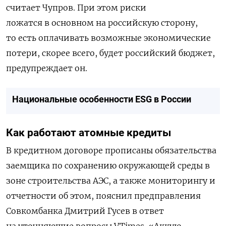
считает Чупров. При этом риски
ложатся в основном на российскую сторону,
то есть оплачивать возможные экономические
потери, скорее всего, будет российский бюджет,
предупреждает он.
Национальные особенности ESG в России
Как
работают
атомные кредиты
В
кредитном
договоре
прописаны
обязательства
заемщика
по
сохранению
окружающей
среды
в
зоне
строительства
АЭС
,
а
также
мониторингу
и
отчетности
об
этом, пояснил предправления
Совкомбанка
Дмитрий Гусев в ответ
на уточняющие вопросы
VTimes
.
«
Аккую