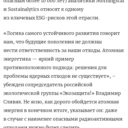
опасным более 10 000 лет) аналитики Morningstar
и Sustainalytics относят к одному
из ключевых ESG-рисков этой отрасли.
«Логика
самого
устойчивого
развития
говорит
нам
,
что
будущие
поколения
не должны
нести
ответственность
за наши
отходы
.
Атомная
энергетика —
яркий
пример
противоположного
подхода
:
решения
для
проблемы
ядерных
отходов
не существует»
,
–
убежден
сопредседатель
российской
экологической
группы
«
Экозащита
!
»
Владимир
Сливяк
.
Не
ясно
,
как
дорого
обойдется
атомная
энергия
в конечном
итоге
,
указывает
он
:
даже
в случае
с наименее
опасными
радиоактивными
отходами
нужно
будет
следить