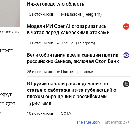
о «Москва»
ащими
округ
то для
», —