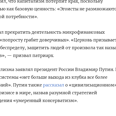
ил, что капитализм потерпит крах, поскольку
ью как базовую ценность: «Эгоисты не размножаютс
кой потребности».
ал прекратить деятельность микрофинансовых
«попросту грабят доверчивых». «Церковь призывае
беспределу, защитить людей от произвола так наз
в», — призвал патриарх.
ализма заявлял президент России Владимир Путин. 
истемы «нет больше выхода из клубка все более
чий». Путин также
рассказал
о «цивилизационном
изисе в мире, назвав разумной стратегией
едения «умеренный консерватизм».