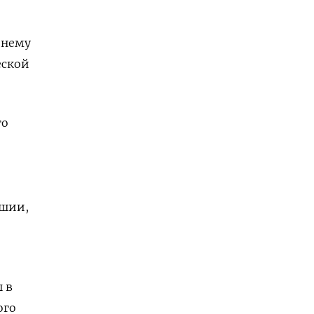
 нему
еской
го
ашии,
 в
ого