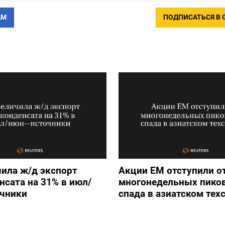
АМ
ПОДПИСАТЬСЯ В 
ила ж/д экспорт
Акции ЕМ отступили о
нсата на 31% в июл/
многонедельных пиков
очники
спада в азиатском тех