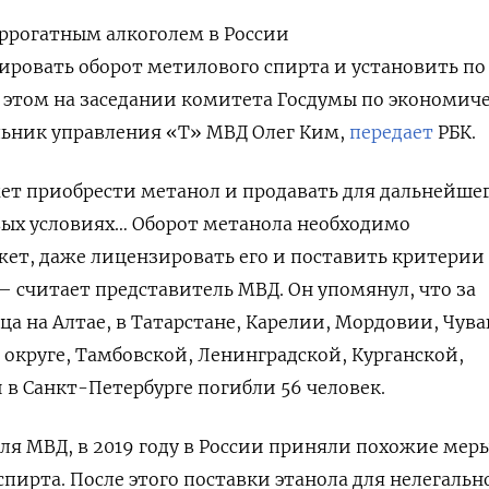
ррогатным алкоголем в России
ровать оборот метилового спирта и установить по
б этом на заседании комитета Госдумы по экономич
льник управления «Т» МВД Олег Ким,
передает
РБК.
ет приобрести метанол и продавать для дальнейше
вых условиях… Оборот метанола необходимо
ет, даже лицензировать его и поставить критерии
— считает представитель МВД. Он упомянул, что за
яца на
Алтае, в Татарстане, Карелии, Мордовии, Чув
круге, Тамбовской, Ленинградской, Курганской,
 в Санкт-Петербурге погибли 56 человек.
ля МВД, в 2019 году в России приняли похожие меры
пирта. После этого поставки этанола для нелегальн