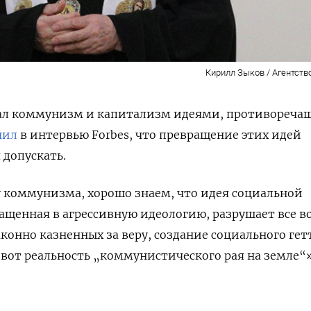
Кирилл Зыков / Агентств
ал коммунизм и капитализм идеями, противореч
нил
в интервью Forbes, что превращение этих идей
 допускать.
 коммунизма, хорошо знаем, что идея социальной
ащенная в агрессивную идеологию, разрушает все в
аконно казненных за веру, создание социального гет
вот реальность „коммунистического рая на земле“