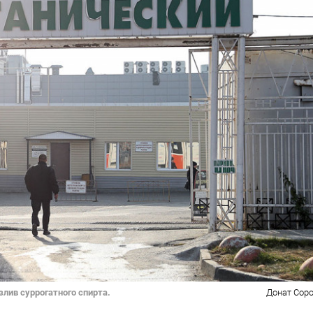
злив суррогатного спирта.
Донат Соро