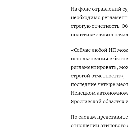
На фоне отравлений су
необходимо
регламенти
строгую отчетность. О
политике заявил нача
«Сейчас любой ИП мож
использования в быто
регламентировать, мож
строгой отчетности», 
пос
ледние четыре мес
Ненецком автономном о
Ярославской областях и
По словам представите
отношении этилового с