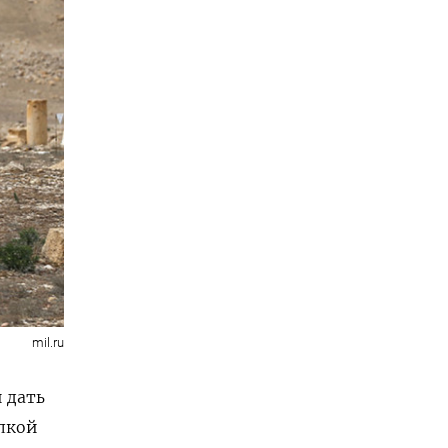
mil.ru
 дать
лкой