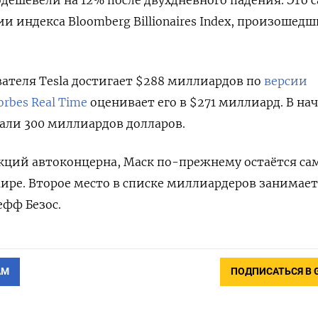
и индекса Bloomberg Billionaires Index, произошед
вателя Tesla достигает $288 миллиардов по
версии
rbes Real Time
оценивает его в $271 миллиард. В на
али 300 миллиардов долларов.
акций автоконцерна, Маск по-прежнему остаётся с
ире. Второе место в списке миллиардеров занимает
ефф Безос.
АМ
ПОДПИСАТЬСЯ В 