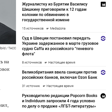
lbild / ТАСС
ь на
овок
у
нил,