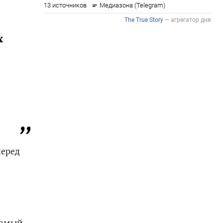
x
перед
самый