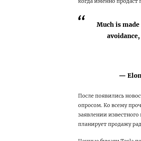
когда именно продаст 
Much is made l
avoidance, 
— Elo
После появились новос
опросом. Ко всему проч
заявлении известного 
планирует продажу рад
Ценные бумаги Tesla п