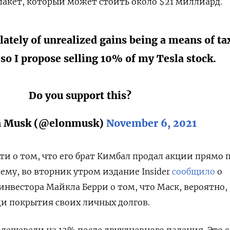
пакет, который может стоить около $21 миллиард.
ately of unrealized gains being a means of ta
so I propose selling 10% of my Tesla stock.
Do you support this?
n Musk (@elonmusk)
November 6, 2021
ти о том, что его брат Кимбал продал акции прямо 
ему, во вторник утром издание Insider
сообщило
о
инвестора Майкла Берри о том, что Маск, вероятно,
и покрытия своих личных долгов.
одешевели на 12% после двухдневного падения. Это 