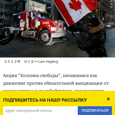
２０２２年 ロイター/Lars Hagberg
Акция "Колонна свободы", начавшаяся как
движение против обязательной вакцинации от
коронавируса дальнобойщиков, перевозящих
грузы через границу Канады и США, сейчас
ПОДПИШИТЕСЬ НА НАШУ РАССЫЛКУ
объединяет тех, кто в целом недоволен
ПОДПИСАТЬСЯ
политикой правительства премьера-министра