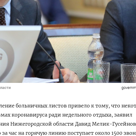
бласти
governm
ение больничных листов привело к тому, что неко
омах коронавируса ради недельного отдыха, заявил
ния Нижегородской области Давид Мелик-Гусейнов
 за час на горячую линию поступает около 1500 зво