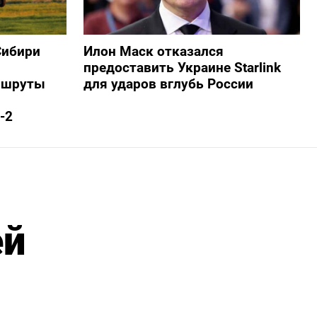
Сибири
Илон Маск отказался
предоставить Украине Starlink
ршруты
для ударов вглубь России
-2
ей