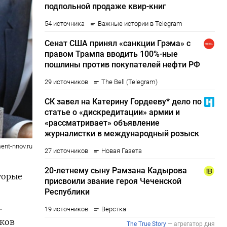
ent-nnov.ru
торые
.
нков