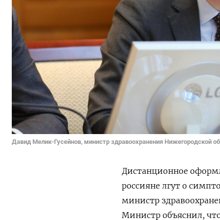
Давид Мелик-Гусейнов, министр здравоохранения Нижегородской о
Дистанционное оформл
россияне лгут о симпт
министр здравоохране
Министр объяснил, что