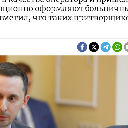
анционно оформляют больничн
отметил, что таких притворщик