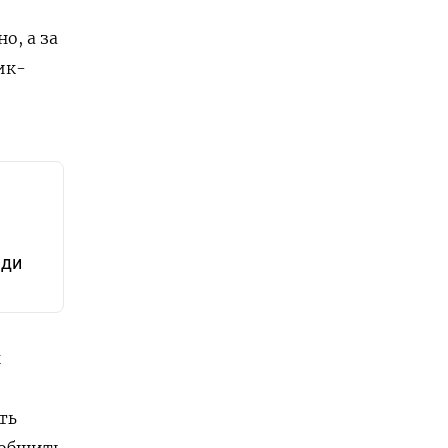
о, а за
ик-
а
еди
ы
ть