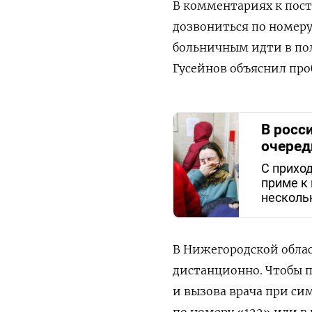
В комментариях к пост
дозвониться по номеру
больничным идти в пол
Гусейнов объяснил про
В росс
очеред
С прихо
приме к 
несколь
В Нижегородской обла
дистанционно. Чтобы 
и вызова врача при с