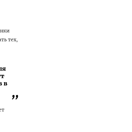
онки
ть тех,
ля
ут
в в
ет