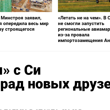
 Минстроя заявил,
«Летать не на чем». В 
я опередила весь мир
не смогли запустить
ву строящегося
региональные авиама
из-за провала
импортозамещения Ан
» с Си
рад новых друз