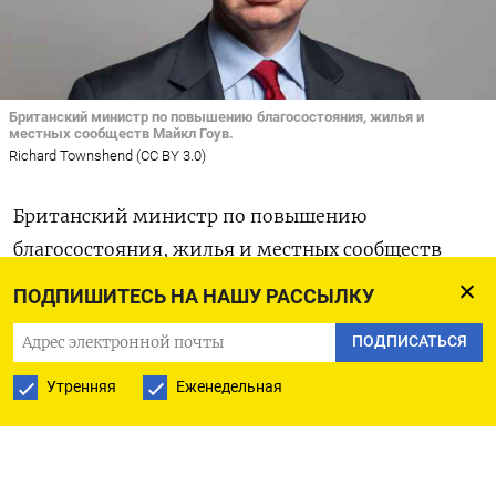
Британский министр по повышению благосостояния, жилья и
местных сообществ Майкл Гоув.
Richard Townshend (CC BY 3.0)
Британский министр по повышению
благосостояния, жилья и местных сообществ
Майкл Гоув готовит план конфискации
ПОДПИШИТЕСЬ НА НАШУ РАССЫЛКУ
собственности имеющих связи с Владимиром
ПОДПИСАТЬСЯ
Путиным олигархов — без какой-либо
компенсации.
Утренняя
Еженедельная
В среду лейбористы обвинили премьер-
министра Бориса Джонсона в том, что он