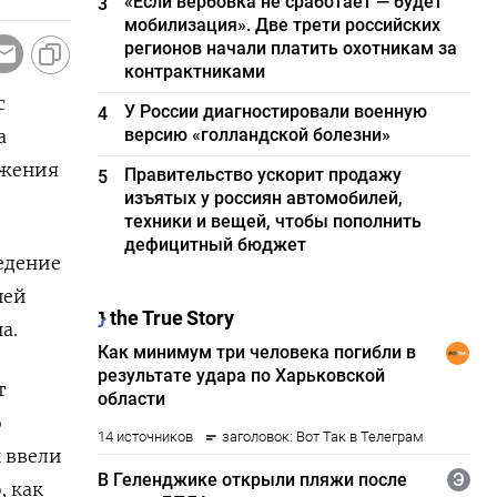
«Если вербовка не сработает — будет
3
мобилизация». Две трети российских
регионов начали платить охотникам за
контрактниками
с
У России диагностировали военную
4
версию «голландской болезни»
а
ржения
Правительство ускорит продажу
5
изъятых у россиян автомобилей,
техники и вещей, чтобы пополнить
дефицитный бюджет
едение
шей
а.
т
о
 ввели
, как