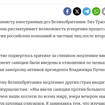
Министр иностранных дел Великобритании Лиз Трас
о она рассматривает возможность ускорения процесс
тив российских компаний и частных лиц после вто
тво подверглось критике за слишком медленное вв
омент санкции были введены в отношении по мень
чая заморозку активов президента Владимира Путин
чему Великобритания медленнее других стран вводи
а журналистам: «Мы ввели санкции против большег
чем наши коллеги по всему миру, вчера вечером мы
ух крупных олигархов. Я занимаюсь тем, что изучаю