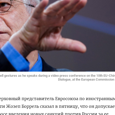
rell gestures as he speaks during a video press conference on the 10th EU-Chi
Dialogue, at the European Commission 
Верховный представитель Евросоюза по иностранны
ти Жозеп Боррель сказал в пятницу, что он допускае
осе введения новых санкций против России за ее