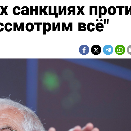
х санкциях прот
ссмотрим всё"