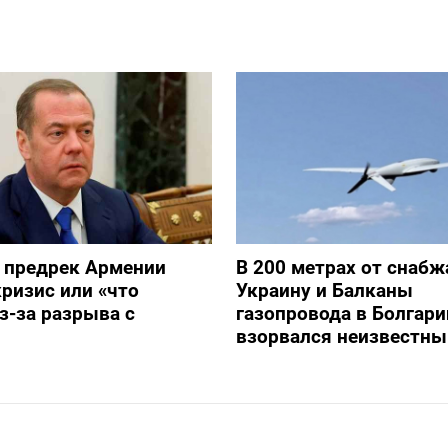
 предрек Армении
В 200 метрах от снаб
ризис или «что
Украину и Балканы
з-за разрыва с
газопровода в Болгари
взорвался неизвестны