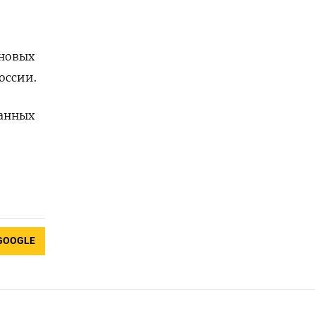
 новых
оссии.
ранных
GOOGLE