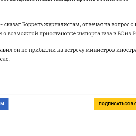
- сказал Боррель журналистам, отвечая на вопрос о
и о возможной приостановке импорта газа в ЕС из Р
бавил он по прибытии на встречу министров иност
еле.
АМ
ПОДПИСАТЬСЯ В 