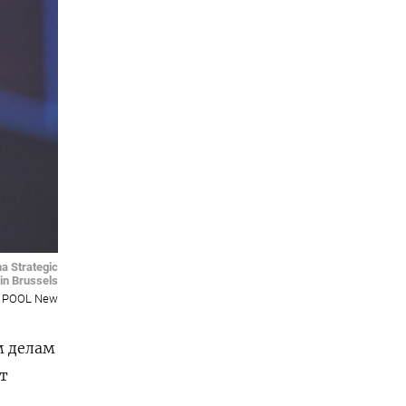
na Strategic
in Brussels
POOL New
м делам
т