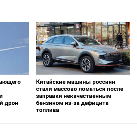
жающего
Китайские машины россиян
стали массово ломаться после
и
заправки некачественным
й дрон
бензином из-за дефицита
топлива