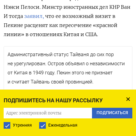
Нэнси Пелоси. Минстр иностранных дел
КНР Ван
И тогда
заявил,
что ее возможный визит в
Пекине расценят как пересечение «красной
линии» в отношениях Китая и США.
Административный статус Тайваня до сих пор
не урегулирован. Остров объявил о независимости
от Китая в 1949 году. Пекин этого не признает
и считает Тайвань своей провинцией.
У Вашингтона и Тайваня нет официальных деловых
ПОДПИШИТЕСЬ НА НАШУ РАССЫЛКУ
отношений. Однако, согласно закону 1979 года, США
ПОДПИСАТЬСЯ
могут поставлять в регион оружие для самозащиты.
Утренняя
Еженедельная
Приэтом Вашингтон поддерживает официальные
отношения с Пекином, а также дипломатически