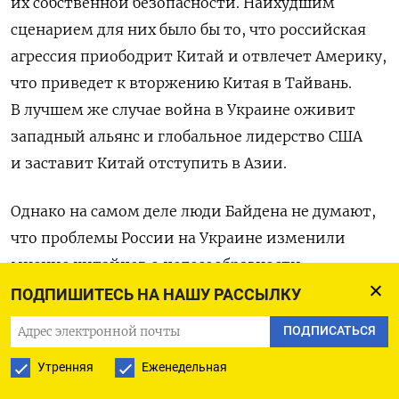
их собственной безопасности. Наихудшим
сценарием для них было бы то, что российская
агрессия приободрит Китай и отвлечет Америку,
что приведет к вторжению Китая в Тайвань.
В лучшем же случае война в Украине оживит
западный альянс и глобальное лидерство США
и заставит Китай отступить в Азии.
Однако на самом деле люди Байдена не думают,
что проблемы России на Украине изменили
мнение китайцев о целесообразности
возможного вторжения в Тайвань. Китайцы,
ПОДПИШИТЕСЬ НА НАШУ РАССЫЛКУ
по их мнению, больше заинтересованы в том,
ПОДПИСАТЬСЯ
чтобы выяснить, где Россия ошиблась,
Утренняя
Еженедельная
и соответствующим образом скорректировать
свои собственные планы. Один такой урок —