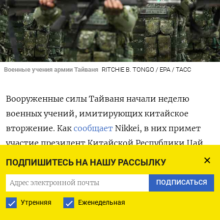
Военные учения армии Тайваня
RITCHIE B. TONGO / EPA / ТАСС
Вооруженные силы Тайваня начали неделю
военных учений, имитирующих китайское
вторжение. Как
сообщает
Nikkei, в них примет
участие президент
Китайской Республики Цай
Инвэнь. Впервые с момента вступления
ПОДПИШИТЕСЬ НА НАШУ РАССЫЛКУ
в должность она прибудет
на борт военного
ПОДПИСАТЬСЯ
корабля, чтобы наблюдать за маневрами
у военно-морской базы Суао на северо-востоке
Утренняя
Еженедельная
острова.