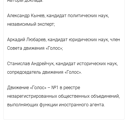
Авторы доклада:
Александр Кынев, канд
идат политических
наук,
независимый эксперт;
Аркадий Любарев, канд
идат
юрид
ических
наук, член
Совета движения «Голос»;
Станислав Андрейчук, канд
идат
ист
орических
наук,
сопредседатель движения «Голос».
Движение «Голос»
–
№1 в реестре
незарегистрированных общественных объединений,
выполняющих функции иностранного агента.