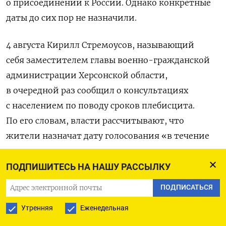
о присоединении к России. Однако конкретные
даты до сих пор не назначили.
4 августа Кирилл Стремоусов, называющий
себя заместителем главы военно-гражданской
администрации Херсонской области,
в очередной раз сообщил о консультациях
с населением по поводу сроков плебисцита.
По его словам, власти рассчитывают, что
жители назначат дату голосования «в течение
месяца».
ПОДПИШИТЕСЬ НА НАШУ РАССЫЛКУ
В конце июля глава оккупационной
ПОДПИСАТЬСЯ
администрации Запорожской области Евгений
Балицкий
подписал
указ о создании
Утренняя
Еженедельная
избирательной комиссии для проведения