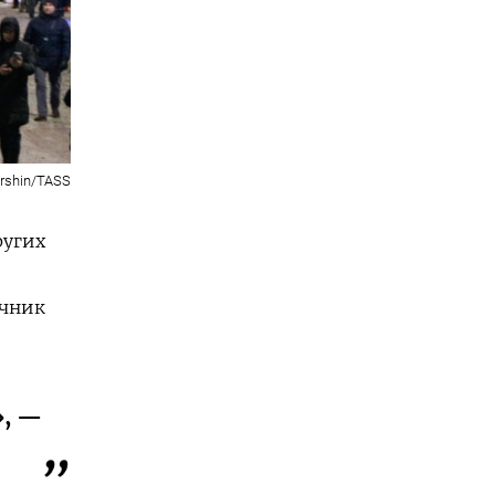
orshin/TASS
ругих
чник
», —