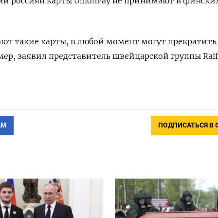
и россиян карты UnionPay
не принимают в фински
ают такие карты, в любой момент могут прекратить
мер, заявил представитель швейцарской группы Raiff
АМ
ПОДПИСАТЬСЯ В 