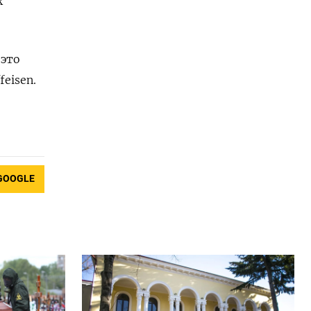
х
 это
eisen.
GOOGLE