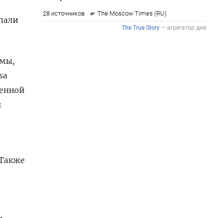
опали
емы,
sa
венной
ы
 Также