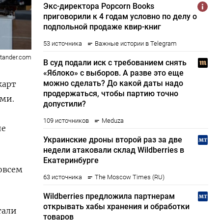
tander.com
карт
ми.
ие
овсем
тали