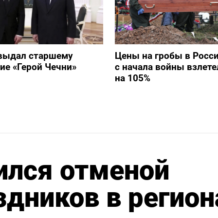
выдал старшему
Цены на гробы в Росс
ие «Герой Чечни»
с начала войны взлете
на 105%
ился отменой
здников в регион