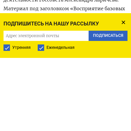
Материал под заголовком «Восприятие базовых
ценностей, факторов и структур социально-
ПОДПИШИТЕСЬ НА НАШУ РАССЫЛКУ
исторического развития России» появился
на страницах «Журнала политических
ПОДПИСАТЬСЯ
исследований».
Утренняя
Еженедельная
Соавторами Харичева стали декан факультета
политологии МГУ Андрей Шутов, глава
департамента по взаимодействию с регионами
в «Росатоме» Андрей Полоскин, а также
заместить исполнительного директора
по стратегии и прогнозированию Экспертного
института социальных исследований Екатерина
Соколова.