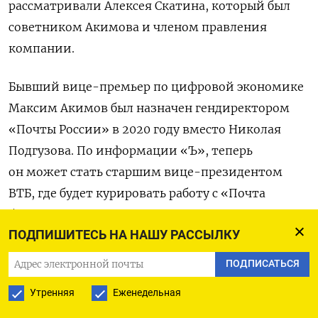
рассматривали Алексея Скатина, который был
советником Акимова и членом правления
компании.
Бывший вице-премьер по цифровой экономике
Максим Акимов был назначен гендиректором
«Почты России» в 2020 году вместо Николая
Подгузова.
По информации «Ъ», теперь
он может стать старшим вице-президентом
ВТБ, где будет курировать работу с «Почта
банком». ВТБ принадлежат
48,5%
ПОДПИШИТЕСЬ НА НАШУ РАССЫЛКУ
«Национальной лотереи», которую возглавляет
Волков, остальное — у президента
ПОДПИСАТЬСЯ
Международной федерации бокса Умара
Утренняя
Еженедельная
Кремлева.