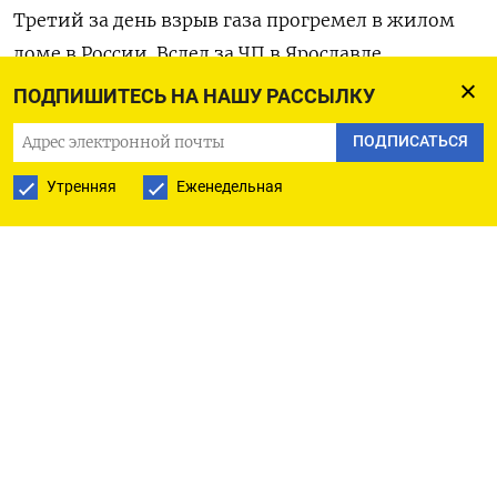
Третий за день взрыв газа прогремел в жилом
доме в России. Вслед за ЧП в Ярославле
и Заволжье газовый баллон рванул
ПОДПИШИТЕСЬ НА НАШУ РАССЫЛКУ
в Кантемировке Воронежской области
,
сообщила
ПОДПИСАТЬСЯ
пресс-служба правительства региона.
Утренняя
Еженедельная
«Разгерметизация газового баллона»,
по данным властей, произошла в трехэтажном
доме. В
здании было выбито несколько стекол,
пострадал один человек.
Ему на месте оказали
медицинскую помощь, а от госпитализации
пострадавший отказался.
«Подчеркнем, что причина ЧП исключительно
в бытовой плоскости. Власти держат ситуацию