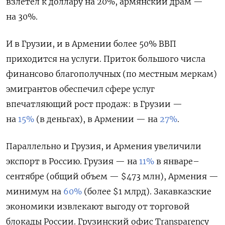
взлетел к доллару на 20%, армянский драм —
на 30%.
И в Грузии, и в Армении более 50% ВВП
приходится на услуги. Приток большого числа
финансово благополучных (по местным меркам)
эмигрантов обеспечил сфере услуг
впечатляющий рост продаж: в Грузии —
на
15%
(в деньгах), в Армении — на
27%
.
Параллельно и Грузия, и Армения увеличили
экспорт в Россию. Грузия — на
11%
в январе–
сентябре (общий объем — $473 млн), Армения —
минимум на
60%
(более $1 млрд). Закавказские
экономики извлекают выгоду от торговой
блокады России. Грузинский офис Transparency