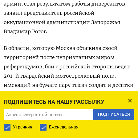
армии, стал результатом работы диверсантов,
заявил представитель российской
оккупационной администрации Запорожья
Владимир Рогов
В области, которую Москва объявила своей
территорией после непризнанных миром
референдумов, бои с российской стороны ведет
291-й гвардейский мотострелковый полк,
имеющий на бумаге пару тысяч солдат и десятки
единиц бронетехники. С украинской стороны
ПОДПИШИТЕСЬ НА НАШУ РАССЫЛКУ
воюют 106-я бригада территориальной обороны,
легковооруженное соединение с несколькими
ПОДПИСАТЬСЯ
тысячами местных добровольцев, и 19-й
Утренняя
Еженедельная
отдельный стрелковый батальон. С обеих сторон