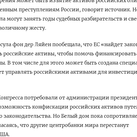
рения может быть изъятие активов российских оли
оенным преступлениям России, говорит источник. Н
ела могут занять годы судебных разбирательств и св
воличному жесту.
сула фон дер Ляйен пообещала, что ЕС «найдет зак
ь российские активы, чтобы помочь финансировать
ы. В том числе для этого может быть создана специ
дет управлять российскими активами для инвестиц
Конгресса потребовали от администрации президен
возможность конфискации российских активов пут
 законодательства. Но Белый дом пока сопротивля
асаясь, что другие центробанки мира перестанут
США.