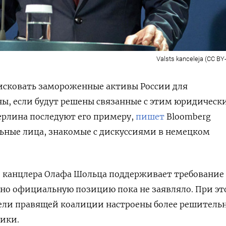
Valsts kanceleja (CC BY
исковать замороженные активы России для
ы, если будут решены связанные с этим юридическ
ерлина последуют его примеру,
пишет
Bloomberg
ьные лица, знакомые с дискуссиями в немецком
о канцлера Олафа Шольца поддерживает требование
 но официальную позицию пока не заявляло. При э
ели правящей коалиции настроены более решительн
ники.