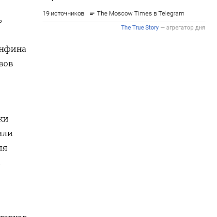
ь
инфина
вов
ки
или
ля
м