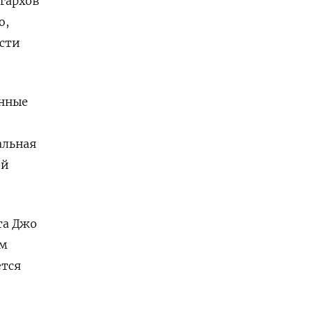
гархов
о,
ести
онные
альная
ий
та Джо
ем
ется