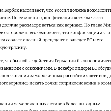
на Бербок настаивает, что Россия должна возместит
аине. По ее мнению, конфискация хотя бы части
 должна рассматриваться как вариант. Но глава М
е осторожен: его беспокоит, что конфискация акти
а создаст опасный прецедент и заведет ЕС и его
кую трясину.
ет, чтобы любые действия Германии были юридичес
ванными с союзниками. В декабре лидеры ЕС обсуд
использования замороженных российских активов д
договорились искать точки соприкосновения в это
кации замороженных активов более выгодным