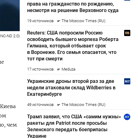
-NC-ND 2.0)
ие
 Киева
том
о, чем