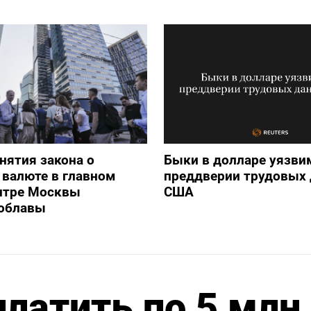
нятия закона о
Быки в долларе уязви
валюте в главном
преддверии трудовых
нтре Москвы
США
 облавы
платить по 5 млн