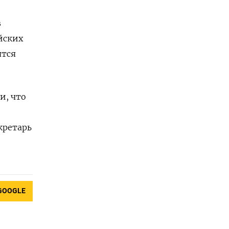
в
йских
ятся
и, что
кретарь
GOOGLE