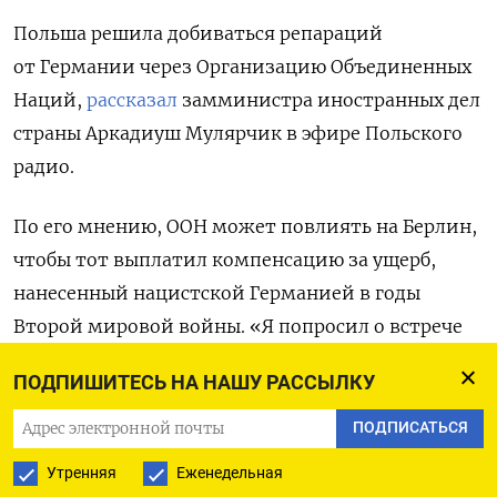
Польша решила добиваться репараций
от Германии через Организацию Объединенных
Наций,
рассказал
замминистра иностранных дел
страны Аркадиуш Мулярчик в эфире Польского
радио.
По его мнению, ООН может повлиять на Берлин,
чтобы тот выплатил компенсацию за ущерб,
нанесенный нацистской Германией в годы
Второй мировой войны. «Я попросил о встрече
с генеральным секретарем ООН, с президентом
ПОДПИШИТЕСЬ НА НАШУ РАССЫЛКУ
Генеральной Ассамблеи ООН и с верховным
комиссаром ООН по правам человека.
ПОДПИСАТЬСЯ
Мы умоляем их включиться в это дело, создать
Утренняя
Еженедельная
своего рода платформу для диалога с Германией,