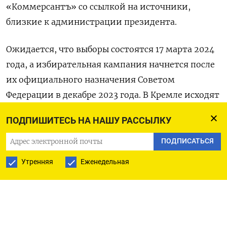
«Коммерсантъ» со ссылкой на источники,
близкие к администрации президента.
Ожидается, что выборы состоятся 17 марта 2024
года, а избирательная кампания начнется после
их официального назначения Советом
Федерации в декабре 2023 года. В Кремле исходят
из того, что Путин примет в них участие,
ПОДПИШИТЕСЬ НА НАШУ РАССЫЛКУ
отметил источник. По его словам, именно в
таких рамках эксперты недавно обсуждали
ПОДПИСАТЬСЯ
подготовку к предстоящему переизбранию
Утренняя
Еженедельная
президента.
Четких контуров идеологической составляющей
предвыборной кампании Путина еще нет, но в