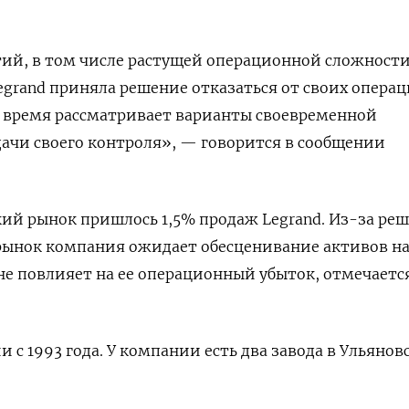
тий, в том числе растущей операционной сложност
egrand приняла решение отказаться от своих опера
е время рассматривает варианты своевременной
ачи своего контроля», — говорится в сообщении
ский рынок пришлось 1,5% продаж Legrand. Из-за ре
рынок компания ожидает обесценивание активов н
 не повлияет на ее операционный убыток, отмечаетс
ии с 1993 года. У компании есть два завода в Ульянов