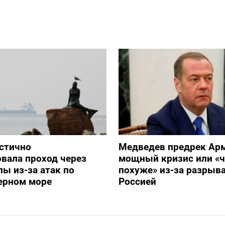
стично
Медведев предрек Ар
вала проход через
мощный кризис или «ч
ы из-за атак по
похуже» из-за разрыва
ерном море
Россией