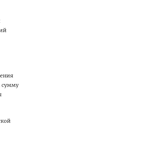
и
ций
шения
а сумму
я
ской