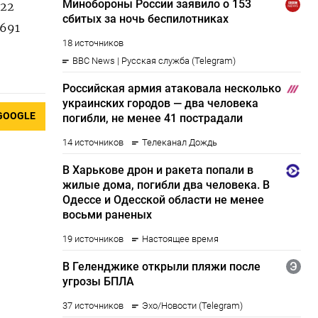
022
,691
GOOGLE