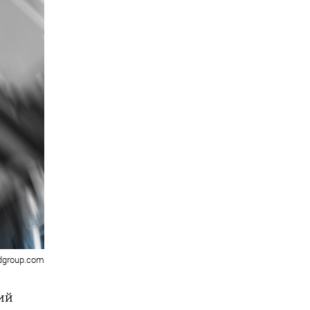
dgroup.com
кий