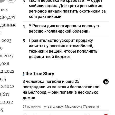
«Если вербовка не сработает — будет
3
мобилизация». Две трети российских
тных
регионов начали платить охотникам за
контрактниками
489,477
т данные
У России диагностировали военную
4
версию «голландской болезни»
1
1.2023
Правительство ускорит продажу
5
изъятых у россиян автомобилей,
29
техники и вещей, чтобы пополнить
01.2023
дефицитный бюджет
9,688
12.2022
955
12.2022
2,617
11.2022
25