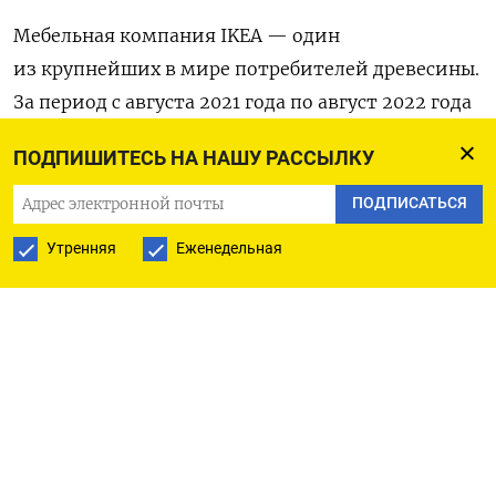
Мебельная компания IKEA — один
из крупнейших в мире потребителей древесины.
За период с августа 2021 года по август 2022 года
она использовала 20 млн кубометров древесины
ПОДПИШИТЕСЬ НА НАШУ РАССЫЛКУ
для изготовления мебели и упаковки. 26 января
компания
опубликовала
карту, в которой
ПОДПИСАТЬСЯ
раскрыла, какие страны поставляют ей сырье.
Утренняя
Еженедельная
«Нам удалось заменить эти объемы [из России
и Беларуси] в других странах на очень горячем
рынке древесины», — сказал Йоханссон,
менеджер по глобальным поставкам древесины
и лесному хозяйству компании Inter IKEA.
Компания увеличила объемы поставок