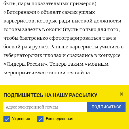
быть, пары показательных примеров).
«Ветеранами» объявят самых ушлых
карьеристов, которые ради высокой должности
готовы залезть в окопы (пусть только для того,
чтобы быстренько сфотографироваться там в
боевой разгрузке). Раньше карьеристы учились в
губернаторских школах и сражались в конкурсе
«Лидеры России». Теперь таким «модным
мероприятием» становится война.
А те, кто не торопится радикализироваться,
ПОДПИШИТЕСЬ НА НАШУ РАССЫЛКУ
будут все чаще оказываться на обочине. В первую
очередь это коснется регионального уровня. Но
ПОДПИСАТЬСЯ
не исключено, что «ветераны» будут замещать и
Утренняя
Еженедельная
освободившиеся кресла в Госдуме и Совете