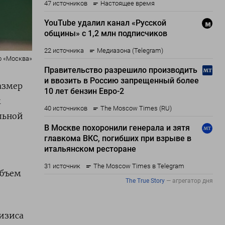
о «Москва»
азмер
м
альной
объем
изиса