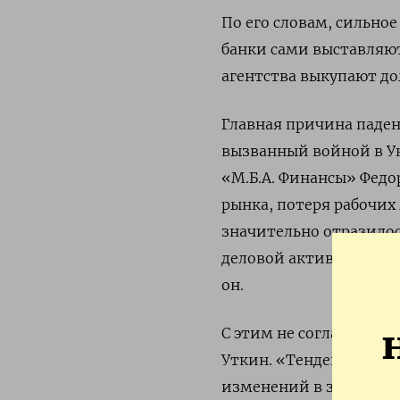
По его словам, сильное
банки сами выставляют
агентства выкупают до
Главная причина паде
вызванный войной в Ук
«М.Б.А. Финансы» Федо
рынка, потеря рабочих
значительно отразилос
деловой активности по
он.
С этим не согласен за
Уткин. «Тенденция сни
изменений в законодат