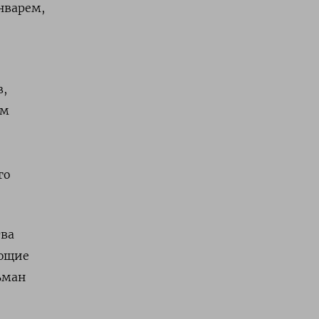
нварем,
в,
ем
го
тва
ующие
ьман