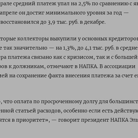
врале средний платеж упал на 2,5% по сравнению с я
В апреле он достиг минимального уровня за год —
о восстановился до 3,9 тыс. руб. в декабре.
оторые коллекторы выкупили у основных кредиторо
 так значительно — на 1,3%, до 4,1 тыс. руб. в средн
ра платежа связано как с кризисом, так и с большей
ров к должникам, отмечают в НАПКА. В ассоциации
ей на сохранение факта внесения платежа за счет е
 что оплата по просроченному долгу для большинс
енной статьей расходов, особенно если есть действ
ятся в приоритет», — говорит президент НАПКА Эл