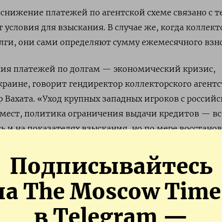
 снижение платежей по агентской схеме связано с т
 условия для взыскания. В случае же, когда коллек
лги, они сами определяют сумму ежемесячного взно
ния платежей по долгам — экономический кризис,
раине, говорит гендиректор коллекторского агентс
р Вахата. «Уход крупных западных игроков с российс
 мест, политика ограничения выдачи кредитов — вс
ь и на показателях взыскания, но по мере восстано
меняется и ситуация с платежами по долгам», — г
Подписывайтесь
на The Moscow Time
мгендиректора коллекторского агентства АБК Евгени
жения среднего платежа сохранится в 2023 году за 
в Telegram —
ельстве для некоторых категорий граждан», — гово