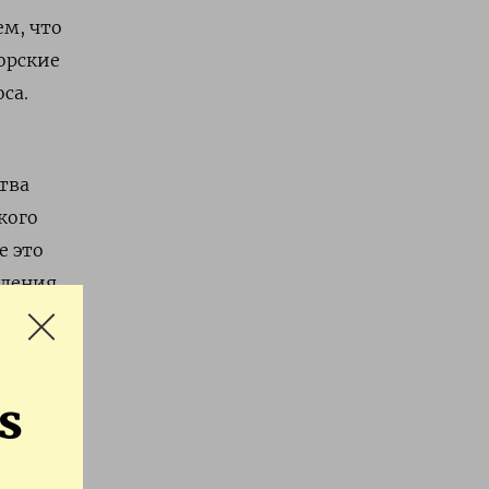
ем, что
торские
са.
тва
кого
е это
вления
оворит
s
й
счет
рит он.