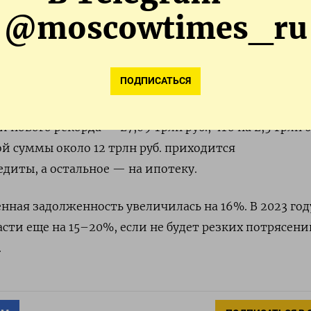
@moscowtimes_ru
кономразвития предложило разрешить упрощенную
 без суда для пенсионеров, получателей социальных
раждан, с которых долги взыскивают более семи лет.
ПОДПИСАТЬСЯ
обанка, на 1 декабря 2022 года долги россиян по кр
 нового рекорда — 27,09 трлн руб., что на 2,5 трлн 
ой суммы около 12 трлн руб. приходится
едиты, а остальное — на ипотеку.
енная задолженность увеличилась на 16%. В 2023 год
сти еще на 15–20%, если не будет резких потрясени
.