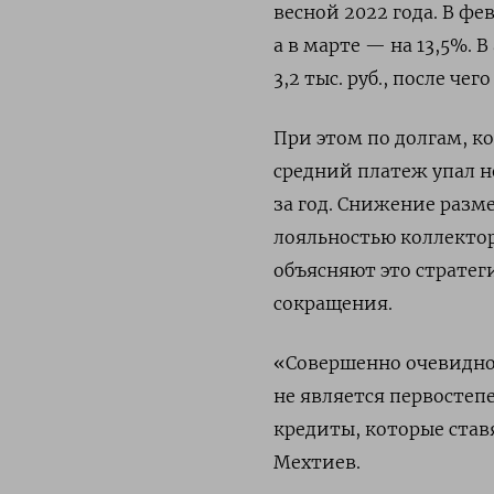
весной 2022 года. В фе
а в марте — на 13,5%. 
3,2 тыс. руб., после чег
При этом по долгам, к
средний платеж упал не
за год. Снижение разме
лояльностью коллекто
объясняют это стратеги
сокращения.
«Совершенно очевидно,
не является первостеп
кредиты, которые став
Мехтиев.