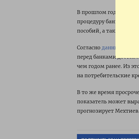
В прошлом году Минэ
процедуру банкротства
пособий, а также для г
Согласно
данным
Центр
перед банками достигли
чем годом ранее. Из эт
на потребительские кр
В то же время просроч
показатель может выра
прогнозирует Мехтиев