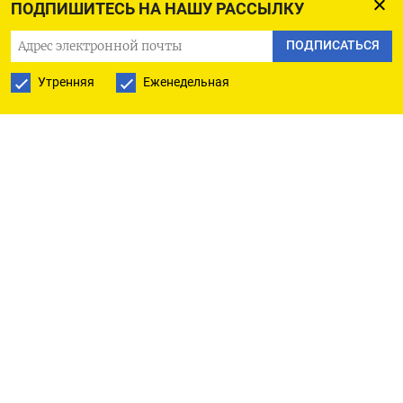
ПОДПИШИТЕСЬ НА НАШУ РАССЫЛКУ
РУССКАЯ СЛУЖБА
ПОДПИСАТЬСЯ
ПОДПИШИТЕСЬ НА НАШУ РАССЫЛКУ
Утренняя
Еженедельная
ПОДПИСАТЬСЯ
Ежедневная
Еженедельная
The Moscow Times
О нас
Политика конфиденциальности
Подписывайтесь на нас
Приложения