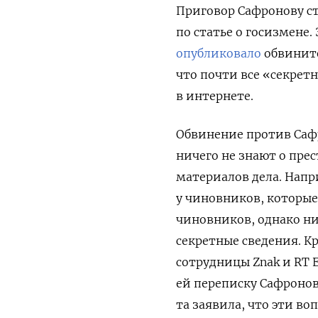
Приговор Сафронову с
по статье о госизмене
опубликовало
обвините
что почти все «секрет
в интернете.
Обвинение против Сафр
ничего не знают о пре
материалов дела.
Напри
у чиновников, которые
чиновников, однако ни
секретные сведения. К
сотрудницы Znak и RT 
ей переписку Сафронов
та заявила, что эти в