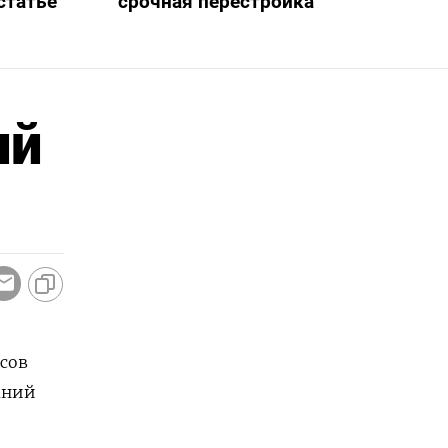
статье
срочная перестройка
ий
сов
аний