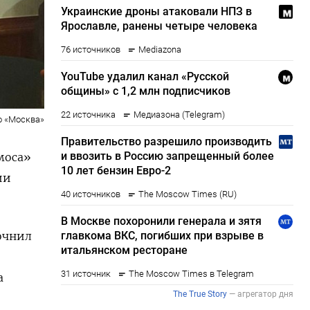
о «Москва»
моса»
ии
точнил
а