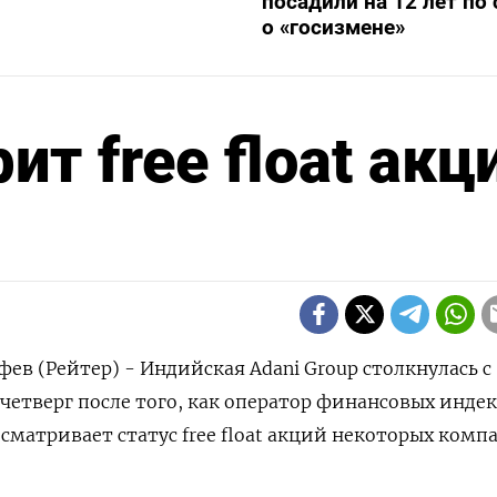
посадили на 12 лет по 
о «госизмене»
т free float акц
в (Рейтер) - Индийская Adani Group столкнулась с
етверг после того, как оператор финансовых индек
есматривает статус free float акций некоторых комп