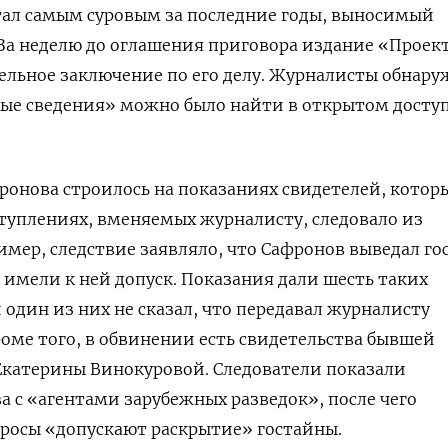
тал самым суровым за последние годы, выносимый
. За неделю до оглашения приговора издание «Проек
льное заключение по его делу. Журналисты обнару
ные сведения» можно было найти в открытом досту
онова строилось на показаниях свидетелей, котор
ступлениях, вменяемых журналисту, следовало из
мер, следствие заявляло, что Сафронов выведал го
 имели к ней допуск. Показания дали шесть таких
 один из них не сказал, что передавал журналисту
роме того, в обвинении есть свидетельства бывшей
Екатерины Винокуровой. Следователи показали
а с «агентами зарубежных разведок», после чего
опросы «допускают раскрытие» гостайны.