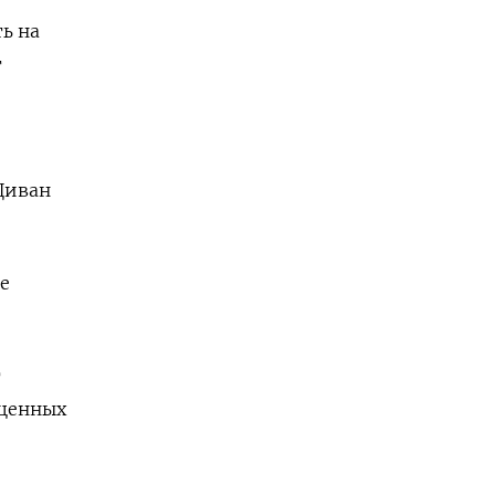
ь на
т
Диван
е
т
 ценных