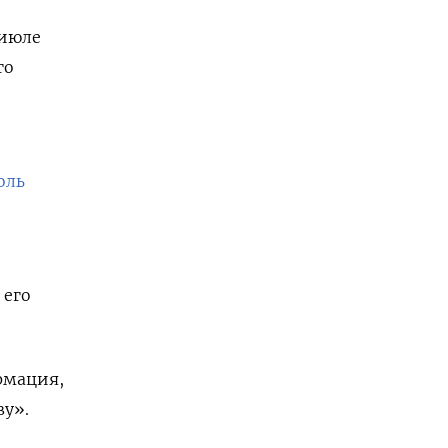
 июле
го
оль
его
ормация,
ву».