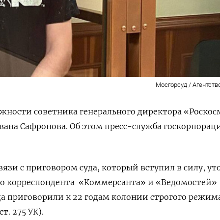
Мосгорсуд / Агентств
лжности советника генерального директора «Роскос
ана Сафронова. Об этом пресс-служба госкорпорац
вязи с приговором суда, который вступил в силу, у
о корреспондента
«Коммерсанта» и «Ведомостей»
да приговорили к 22 годам колонии строгого режим
т. 275 УК).