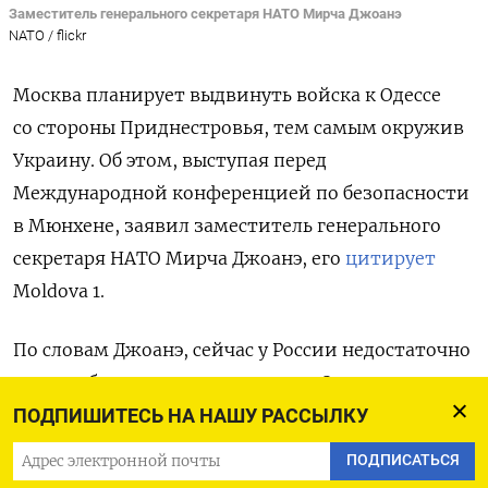
Заместитель генерального секретаря НАТО Мирча Джоанэ
NATO / flickr
Москва планирует выдвинуть войска к Одессе
со стороны Приднестровья, тем самым окружив
Украину. Об этом, выступая перед
Международной конференцией по безопасности
в Мюнхене, заявил заместитель генерального
секретаря НАТО Мирча Джоанэ, его
цитирует
Moldova 1.
По словам Джоанэ, сейчас у России недостаточно
сил, чтобы воплотить этот план. Однако,
отметил он, Москва старается углубить раскол
ПОДПИШИТЕСЬ НА НАШУ РАССЫЛКУ
в обществе Молдовы, тем самым
ПОДПИСАТЬСЯ
помешав проевропейскому вектору страны.