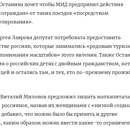
 Останина хочет чтобы МИД предпринял действия
сограждан» от таких поездок «посредством
улирования».
ргея Лаврова депутат потребовала
предоставить
тве россиян, которые занимались «родовым тури
 понимания масштабов» этого явления. Также Оста
ия о российских детях с двойным гражданством, ко
цей и остались там, и тех, кто по-прежнему прожи
ы Виталий Милонов предложил лишать маткапитала
 россиянок, назвав их женщинами с «низкой социа
 добавил, что можно было бы принять и другие
ь, каким образом можно ввести какие-то ограниче