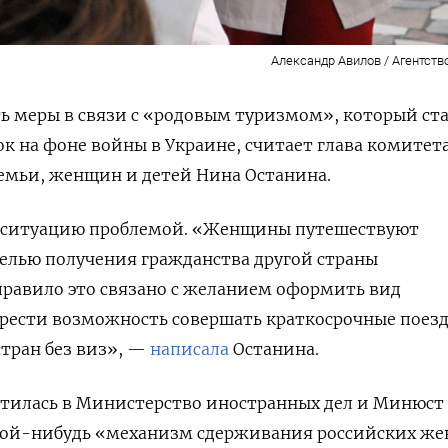
Александр Авилов / Агентств
ь меры в связи с «родовым туризмом», который ст
к на фоне войны в Украине, считает глава
комитет
емьи, женщин и детей Нина Останина.
ю ситуацию проблемой. «Женщины путешествуют
целью получения гражданства другой страны
правило это связано с желанием оформить вид
брести возможность совершать краткосрочные поез
стран без виз», —
написала
Останина.
ратилась в Министерство иностранных дел и Минюст
какой-нибудь «механизм сдерживания российских ж