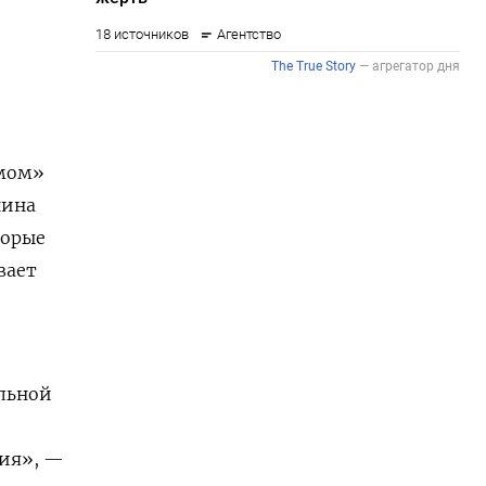
змом»
нина
торые
вает
льной
ния», —