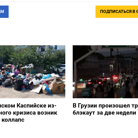
АМ
ПОДПИСАТЬСЯ В 
нском Каспийске из-
В Грузии произошел т
ного кризиса возник
блэкаут за две недели
 коллапс