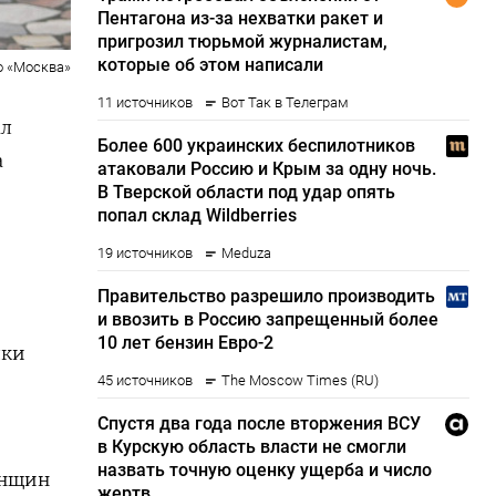
о «Москва»
ал
а
дки
енщин