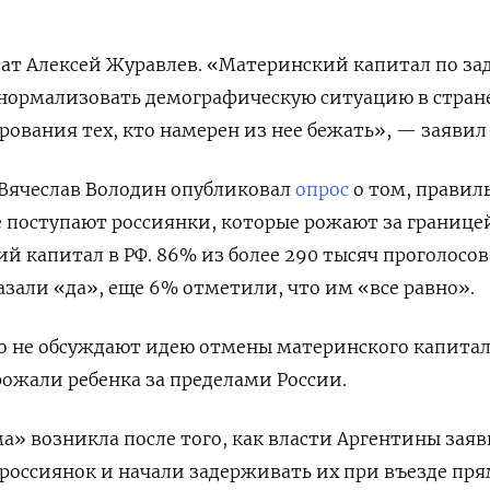
тат Алексей Журавлев. «Материнский капитал по за
 нормализовать демографическую ситуацию в стран
рования тех, кто намерен из нее бежать», — заявил 
 Вячеслав Володин опубликовал
опрос
о том, правил
 поступают россиянки, которые рожают за границе
й капитал в РФ. 86% из более 290 тысяч проголосо
азали «да», еще 6% отметили, что им «все равно».
то не обсуждают идею отмены материнского капита
Подписывайтесь на Th
ожали ребенка за пределами России.
Moscow Times
а» возникла после того, как власти Аргентины зая
в Telegram —
россиянок и начали задерживать их при въезде пр