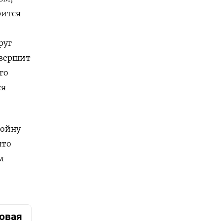
рится
руг
авершит
го
ся
войну
что
м
ровая