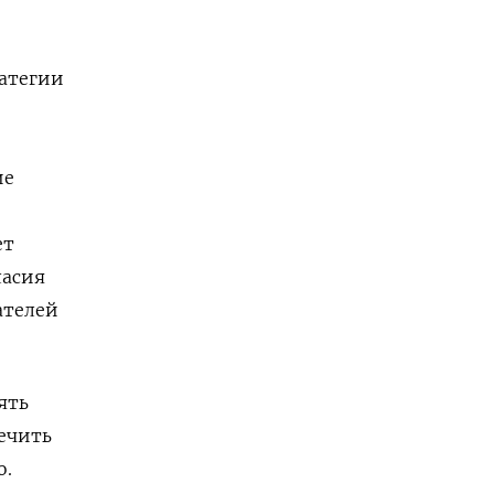
ратегии
ие
ет
ласия
ателей
ять
печить
о.