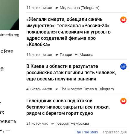
kimedia.org
войне
ий
т
ак
оевать
», —