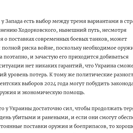
с у Запада есть выбор между тремя вариантами в ст
мнению Ходорковского, нынешний путь, несмотря
я о поставках современных боевых танков, может
 полной риска войне, поскольку необходимое оруж
 а поэтапно, и зачастую его приходится добиваться
 ситуации нет никаких гарантий, что Украина смож
й уровень потерь. К тому же политические разног
ентских выборов 2024 года могут побудить законод
оружия и экономическую помощь.
что у Украины достаточно сил, чтобы продолжать тер
в день убитыми и ранеными, и если они смогут обес
тоянные поставки оружия и боеприпасов, то хорош