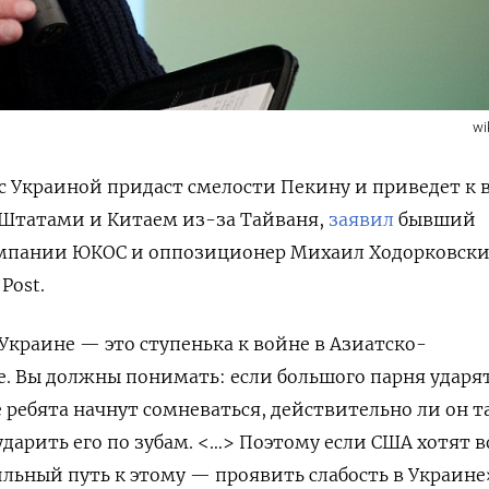
wi
 с Украиной придаст смелости Пекину и приведет к 
Штатами и Китаем из-за Тайваня,
заявил
бывший
омпании ЮКОС и оппозиционер Михаил Ходорковск
Post.
Украине — это ступенька к войне в Азиатско-
. Вы должны понимать: если большого парня ударя
 ребята начнут сомневаться, действительно ли он т
ударить его по зубам. <…> Поэтому если США хотят в
ильный путь к этому — проявить слабость в Украине