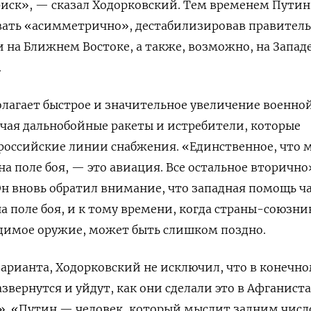
риск», — сказал Ходорковский. Тем временем Пути
вать «асимметрично», дестабилизировав правитель
и на Ближнем Востоке, а также, возможно, на Западе
.
лагает быстрое и значительное увеличение военно
чая дальнобойные ракеты и истребители, которые
российские линии снабжения. «Единственное, что 
а поле боя, — это авиация. Все остальное вторично
Он вновь обратил внимание, что западная помощь ч
на поле боя, и к тому времени, когда страны-союзни
одимое оружие, может быть слишком поздно.
 варианта, Ходорковский не исключил, что в конечн
звернутся и уйдут, как они сделали это в Афганиста
». «Путин — человек, который мыслит задним числ