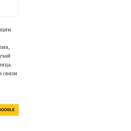
нции
лия,
учай
лица.
в связи
GOOGLE