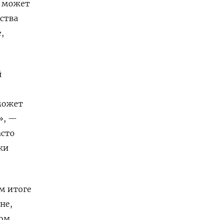
н может
ства
,
й
может
», —
асто
ки
ом итоге
не,
ом,