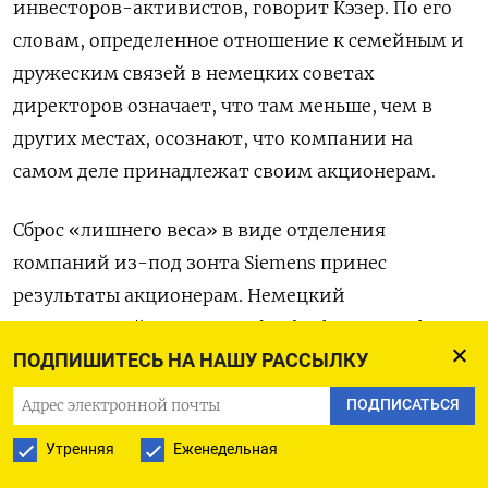
инвесторов-активистов, говорит Кэзер. По его
словам, определенное отношение к семейным и
дружеским связей в немецких советах
директоров означает, что там меньше, чем в
других местах, осознают, что компании на
самом деле принадлежат своим акционерам.
Сброс «лишнего веса» в виде отделения
компаний из-под зонта Siemens принес
результаты акционерам. Немецкий
управляющий активами Flossbach von Storch
ПОДПИШИТЕСЬ НА НАШУ РАССЫЛКУ
сообщил в январе, что с 2003 года Siemens
принесла акционерам 126 миллиардов евро
ПОДПИСАТЬСЯ
(посредством дивидендов, выкупа акций и роста
Утренняя
Еженедельная
котировок акций), показав в этом отношении