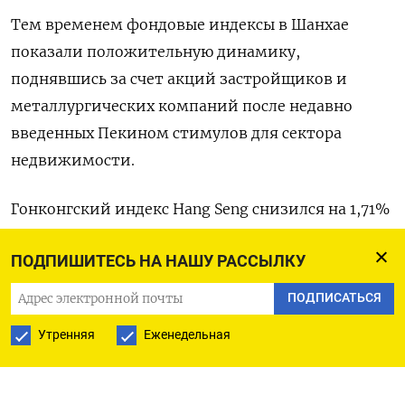
Тем временем фондовые индексы в Шанхае
показали положительную динамику,
поднявшись за счет акций застройщиков и
металлургических компаний после недавно
введенных Пекином стимулов для сектора
недвижимости.
Гонконгский индекс Hang Seng снизился на 1,71%
до 20.529,49​ пункта, а индекс China Enterprises
ПОДПИШИТЕСЬ НА НАШУ РАССЫЛКУ
снизился на 1,97% до 6.925,07 пункта.
ПОДПИСАТЬСЯ
Индекс Shanghai Composite вырос на 0,49% до
Утренняя
Еженедельная
3.306,52 пункта, в то время как индекс «голубых
фишек» CSI300 поднялся на 0,26% до 4.144,35
пункта.