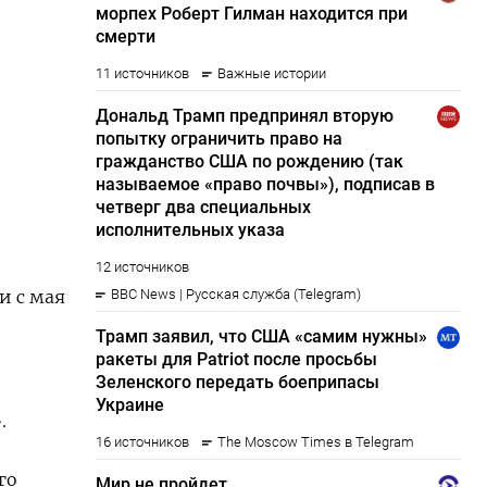
и с мая
.
го