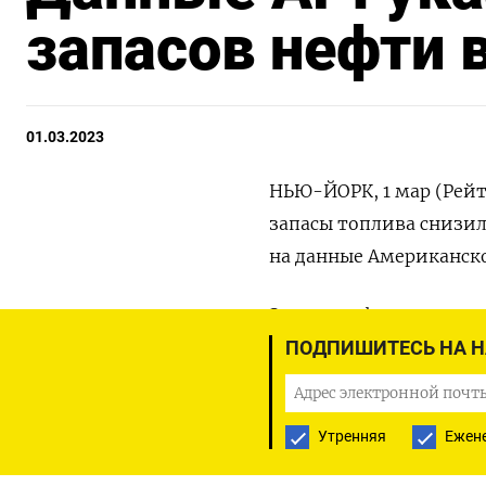
запасов нефти 
01.03.2023
НЬЮ-ЙОРК, 1 мар (Рейт
запасы топлива снизил
на данные Американско
Запасы нефти увеличил
закончившуюся 24 февр
ПОДПИШИТЕСЬ НА 
миллиона баррелей, то
340.000 баррелей, ука
Утренняя
Ежен
Оригинал сообщения на