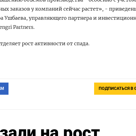
ых заказов у компаний сейчас растет», - приведен
ра Ушбаева, управляющего партнера и инвестицион
gri Partners.
тделяет рост активности от спада.
АМ
ПОДПИСАТЬСЯ В 
зали на рост