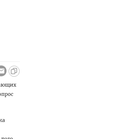
вающих
опрос
ка
того,