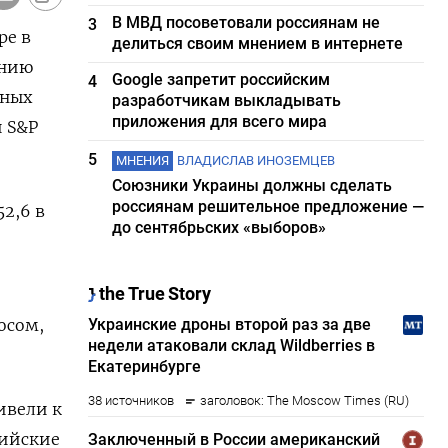
В МВД посоветовали россиянам не
3
ре в
делиться своим мнением в интернете
ению
Google запретит российским
4
нных
разработчикам выкладывать
приложения для всего мира
и S&P
5
МНЕНИЯ
ВЛАДИСЛАВ ИНОЗЕМЦЕВ
Союзники Украины должны сделать
россиянам решительное предложение —
52,6 в
до сентябрьских «выборов»
осом,
ивели к
сийские