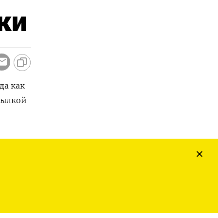
ки
да как
сылкой
 на
ти.
ли)