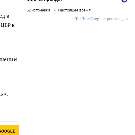
ед в
 ЦБР в
ошении
ь», -
GOOGLE