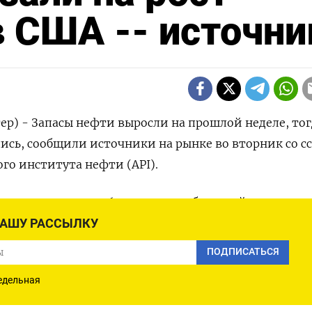
в США -- источни
ер) - Запасы нефти выросли на прошлой неделе, тог
ись, сообщили источники на рынке во вторник со с
го института нефти (API).
ись примерно на 6,2 миллиона баррелей за неделю,
аля. Запасы бензина сократились примерно на 1,8
НАШУ РАССЫЛКУ
гда как запасы дистиллятов уменьшились примерно
ПОДПИСАТЬСЯ
зали источники, говорившие на условиях анонимнос
едельная
 английском языке доступен по коду (Стефани Кел