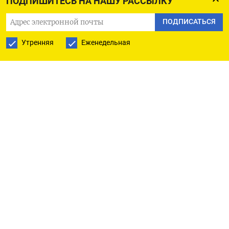
ПОДПИШИТЕСЬ НА НАШУ РАССЫЛКУ
В октябре прошлого года Nokian Tyres сообщала о
ПОДПИСАТЬСЯ
подписании соглашения
Утренняя
Еженедельная
о продаже своего бизнеса в РФ Татнефти
за 400 миллионов евро, указывая, что на сумму
могут повлиять корректировки чистых
денежных средств и оборотного капитала, а
также курс рубля к евро. (Московское бюро)
ПОДПИСАТЬСЯ НА ТЕЛЕГРАМ
ПОДПИСАТЬСЯ В GOOGLE