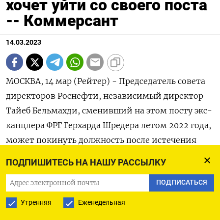
хочет уйти со своего поста
-- Коммерсант
14.03.2023
МОСКВА, 14 мар (Рейтер) - Председатель совета
директоров Роснефти, независимый директор
Тайеб Бельмахди, сменивший на этом посту экс-
канцлера ФРГ Герхарда Шредера летом 2022 года,
может покинуть должность после истечения
срока полномочий в июне, пишет газета
ПОДПИШИТЕСЬ НА НАШУ РАССЫЛКУ
Коммерсант со ссылкой на источники.
ПОДПИСАТЬСЯ
Такое решение бывший топ-менеджер Qatar
Утренняя
Еженедельная
Energy Бельмахди принял сам, мотивы и