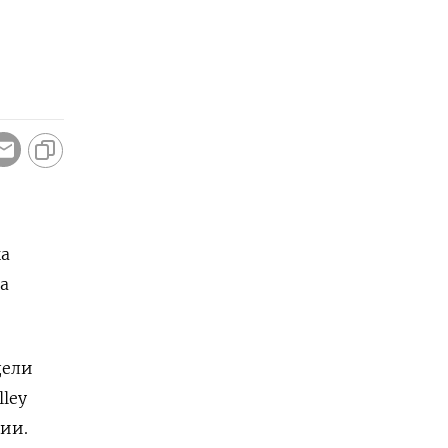
ка
а
дели
lley
ции.