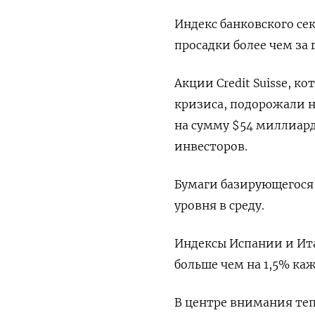
Индекс банковского се
просадки более чем за 
Акции Credit Suisse, к
кризиса, подорожали н
на сумму $54 миллиар
инвесторов.
Бумаги базирующегося 
уровня в среду.
Индексы Испании и Ит
больше чем на 1,5% ка
В центре внимания теп