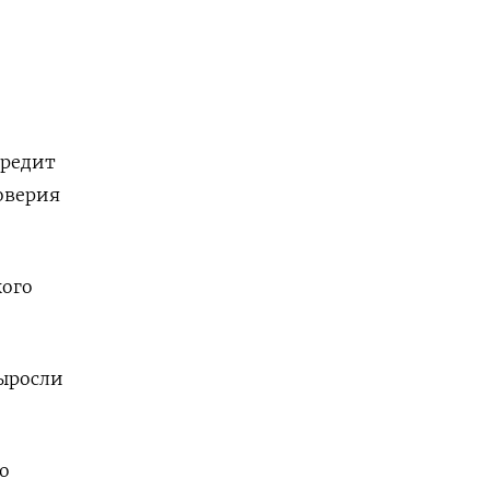
кредит
оверия
кого
выросли
о