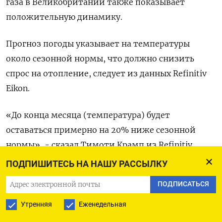
газа в Великобритании также показывает
положительную динамику.
Прогноз погоды указывает на температуры
около сезонной нормы, что должно снизить
спрос на отопление, следует из данных Refinitiv
Eikon.
«До конца месяца (температура) будет
оставаться примерно на 20% ниже сезонной
нормы», - сказал Тимоти Крамп из Refinitiv.
ПОДПИШИТЕСЬ НА НАШУ РАССЫЛКУ
При этом по-прежнему сохраняется
ПОДПИСАТЬСЯ
неопределенность с отгрузкой сжиженного
природного газа из Франции из-за протестов
Утренняя
Еженедельная
рабочих.