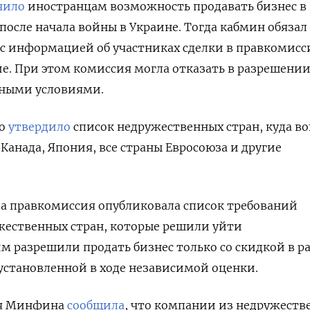
чило
иностранцам возможность продавать бизнес в
после начала войны в Украине. Тогда кабмин обязал
 с информацией об участниках сделки в правкомис
ие.
При этом комиссия могла отказать в разрешени
нными условиями.
во
утвердило
список недружественных стран, куда в
Канада, Япония, все страны Евросоюза и другие
да правкомиссия опубликовала список требований
жественных стран, которые решили уйти
м разрешили п
родать бизнес только со скидкой в р
 установленной в ходе независимой оценки.
ия Минфина
сообщила
, что компании из недружеств