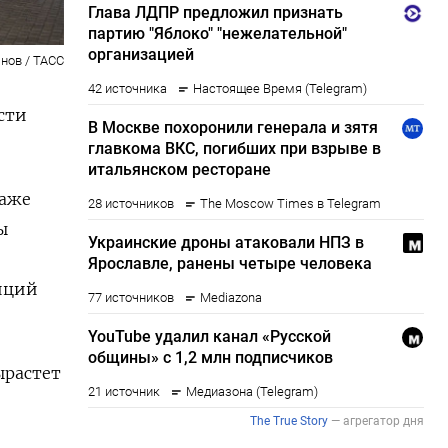
нов / ТАСС
сти
даже
ы
иций
ырастет