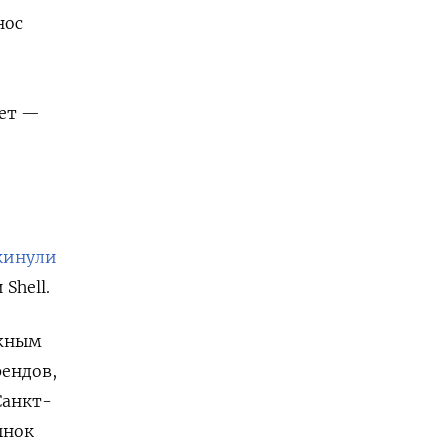
нос
жет —
кинули
Shell.
ежным
рендов,
Санкт-
ынок