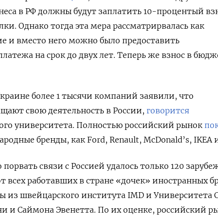
неса в РФ должны будут заплатить 10-процентый вз
лки. Однако тогда эта мера рассматрирвалась как
е и вместо него можно было предоставить
латежа на срок до двух лет. Теперь же взнос в бюд
Украине более 1 тысячи компаний заявили, что
щают свою деятельность в России,
говорится
кого университета. Полностью российский рынок
по
одные бренды, как Ford, Renault, McDonald’s, IKEA и 
 порвать связи с Россией удалось только 120 заруб
т всех работавших в стране «дочек» иностранных б
 из швейцарского института IMD и Университета 
и и Саймона Эвенетта. По их оценке, российский р