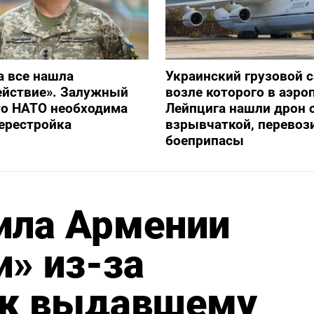
а все нашла
Украинский грузовой с
ействие». Залужный
возле которого в аэро
то НАТО необходима
Лейпцига нашли дрон 
ерестройка
взрывчаткой, перевоз
боеприпасы
ила Армении
» из-за
 к выдавшему