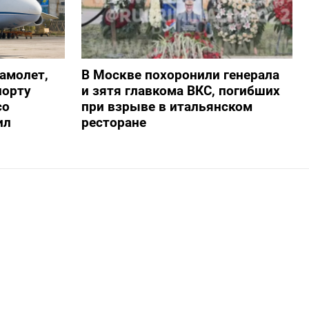
амолет,
В Москве похоронили генерала
порту
и зятя главкома ВКС, погибших
со
при взрыве в итальянском
ил
ресторане