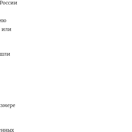
 России
сию
и или
ошли
азмере
енных