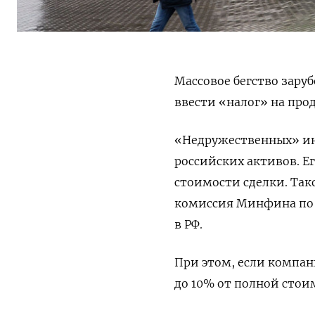
Массовое бегство зару
ввести «налог» на про
«Недружественных» ин
российских активов. Е
стоимости сделки. Та
комиссия Минфина по 
в РФ.
При этом, если компани
до 10% от полной стои