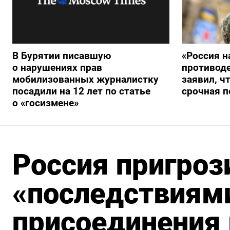
В Бурятии писавшую
«Россия н
о нарушениях прав
противод
мобилизованных журналистку
заявил, ч
посадили на 12 лет по статье
срочная п
о «госизмене»
Россия пригроз
«последствиями
присоединения