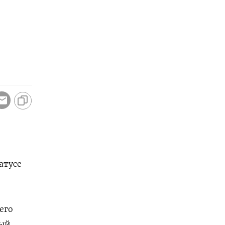
атусе
его
ный