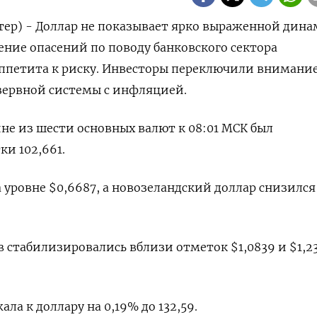
тер) - Доллар не показывает ярко выраженной дина
ление опасений по поводу банковского сектора
аппетита к риску. Инвесторы переключили внимание
зервной системы с инфляцией.
ине из шести основных валют к 08:01 МСК был
и 102,661​.
уровне $0,6687​, а новозеландский доллар снизился
 стабилизировались вблизи отметок $1,0839​ и $1,23
ла к доллару на 0,19%​ до 132,59.