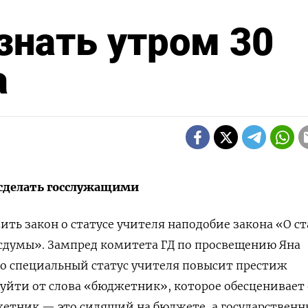
 знать утром 30
а
 сделать госслужащими
ить закон о статусе учителя наподобие закона «О ст
осдумы». Зампред комитета ГД по просвещению Яна
то специальный статус учителя повысит престиж
уйти от слова «бюджетник», которое обесценивает 
жетник — это сидящий на бюджете, а государствен