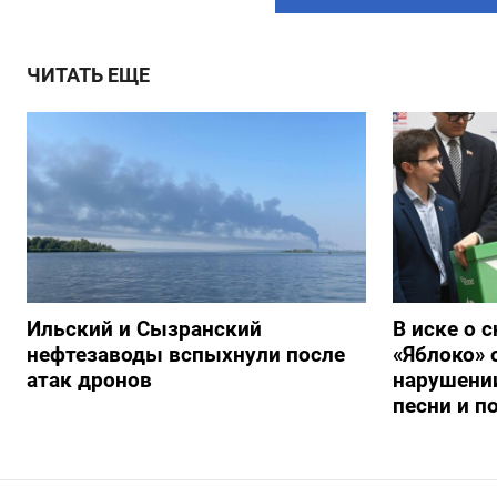
ЧИТАТЬ ЕЩЕ
Ильский и Сызранский
В иске о 
нефтезаводы вспыхнули после
«Яблоко» 
атак дронов
нарушении
песни и п