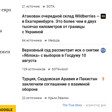
 евро
а
вижен
GOOGLE