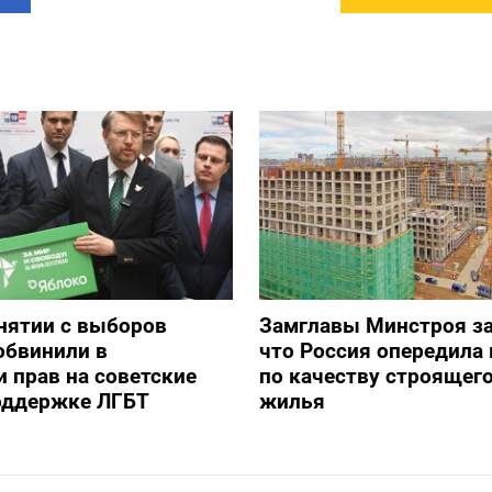
снятии с выборов
Замглавы Минстроя за
обвинили в
что Россия опередила 
 прав на советские
по качеству строящег
оддержке ЛГБТ
жилья