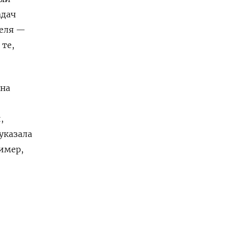
адач
теля —
 те,
ина
,
указала
ример,