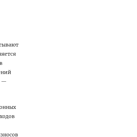
итывают
няется
в
ений
, —
ионных
оходов
взносов