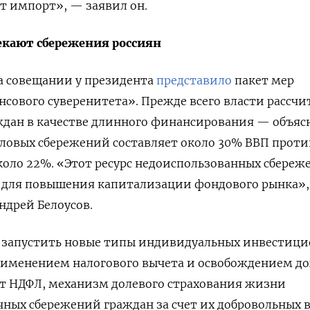
ет импорт», — заявил он.
екают сбережения россиян
а совещании у президента
представило
пакет мер
сового суверенитета». Прежде всего власти рассч
ждан в качестве длинного финансирования — объяс
валовых сбережений составляет около 30% ВВП проти
оло 22%. «Этот ресурс недоиспользованных сбереж
 для повышения капитализации фондового рынка»
ндрей Белоусов.
ся запустить новые типы индивидуальных инвестиц
применением налогового вычета и освобождением д
от НДФЛ, механизм долевого страхования жизни
ных сбережений граждан за счет их добровольных 