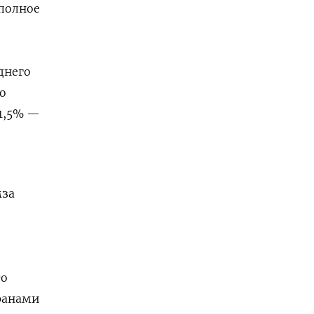
полное
днего
о
41,5% —
мза
то
ранами