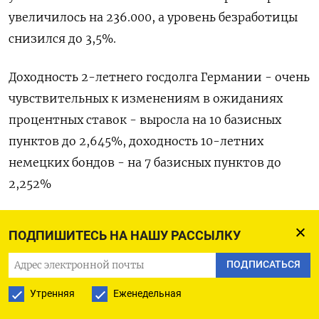
увеличилось на 236.000​​, а уровень безработицы
снизился до 3,5%.
Доходность 2-летнего госдолга Германии - очень
чувствительных к изменениям в ожиданиях
процентных ставок - выросла на 10 базисных
пунктов до 2,645%, доходность 10-летних
немецких бондов - на 7 базисных пунктов до
2,252%
«Это реакция на распродажу американских
ПОДПИШИТЕСЬ НА НАШУ РАССЫЛКУ
казначейских облигаций в пасхальные
выходные, особенно после трудовой статистики
ПОДПИСАТЬСЯ
США, которая показала всё еще приличные
Утренняя
Еженедельная
темпы создания рабочих мест», - отметил