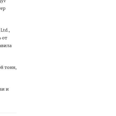
дут
тер
Ltd.,
% от
тавила
08 тонн,
аи и