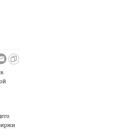
 в
ной
щего
 биржи