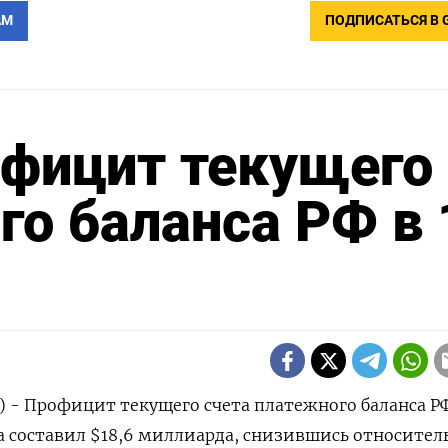
АМ
ПОДПИСАТЬСЯ В 
официт текущего
го баланса РФ в 
р) - Профицит текущего счета платежного баланса РФ
а составил $18,6 миллиарда, снизившись относител