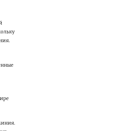
й
кольку
ния.
енные
мире
миния.