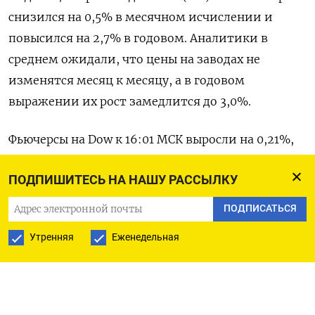
снизился на 0,5% в месячном исчислении и
повысился на 2,7% в годовом. Аналитики в
среднем ожидали, что цены на заводах не
изменятся месяц к месяцу, а в годовом
выражении их рост замедлится до 3,0%.
Фьючерсы на Dow к 16:01 МСК выросли на 0,21%,
на S&P 500 - на 0,35%, фьючерсы на Nasdaq 100
ПОДПИШИТЕСЬ НА НАШУ РАССЫЛКУ
поднялись на 0,58%.
ПОДПИСАТЬСЯ
«Безусловно, есть определенные (основания) для
Утренняя
Еженедельная
оптимистичного взгляда: цены движутся в
правильном направлении и инфляция
замедляется», - сказал Майкл Хьюсон из CMC
Markets UK.